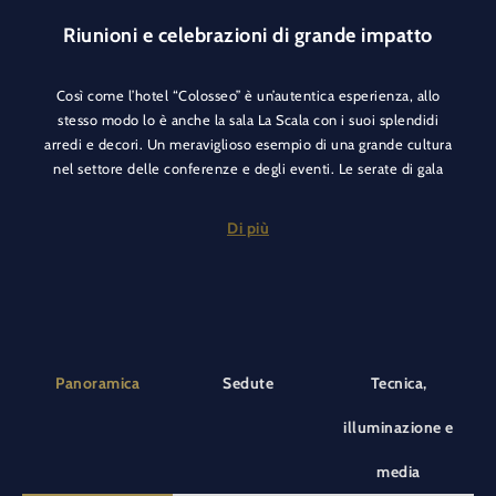
Riunioni e celebrazioni di grande impatto
Così come l’hotel “Colosseo” è un’autentica esperienza, allo
stesso modo lo è anche la sala La Scala con i suoi splendidi
arredi e decori. Un meraviglioso esempio di una grande cultura
nel settore delle conferenze e degli eventi. Le serate di gala
trovano qui una giusta cornice, così come la seduta plenaria di
una grande conferenza.
Di più
Basta un tocco di mano e le pareti mobili consentono di creare
nuove atmosfere per il tuo evento, possono essere adattate in
base alle dimensioni del tuo gruppo e lo spazio essere
suddiviso in aree Verdi e Rossini. Chiuse o semi-aperte, in
base alle tue esigenze. La lobby Milano costituisce
Panoramica
Sedute
Tecnica,
l’ampliamento ideale per la pausa caffè o l’accoglienza degli
ospiti. Organizza un evento di altissima qualità, che resterà
illuminazione e
impresso nella memoria.
media