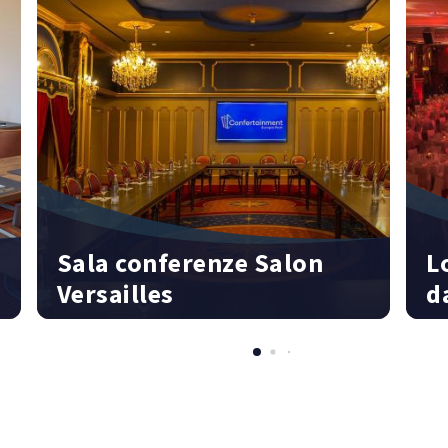
Sala conferenze Salon
L
Versailles
d
110 persone | 125 m² | Confertainment Center
82
Ce