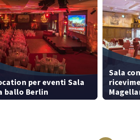
Sala con
ocation per eventi Sala
ricevime
a ballo Berlin
Magella
0 persone | 800 m² | Confertainment
144 persone | 1
nter