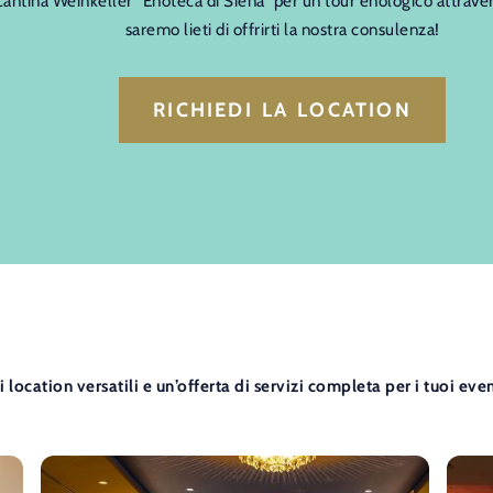
cantina Weinkeller “Enoteca di Siena” per un tour enologico attraverso
saremo lieti di offrirti la nostra consulenza!
RICHIEDI LA LOCATION
ocation versatili e un’offerta di servizi completa per i tuoi event