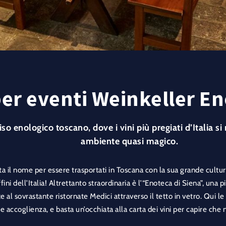
er eventi Weinkeller En
so enologico toscano, dove i vini più pregiati d’Italia s
ambiente quasi magico.
ta il nome per essere trasportati in Toscana con la sua grande cultura,
fini dell’Italia! Altrettanto straordinaria è l’“Enoteca di Siena”, una 
 al sovrastante ristornate Medici attraverso il tetto in vetro. Qui l
 e accoglienza, e basta un’occhiata alla carta dei vini per capire che n
vigneti toscani, ma propone il meglio dell’enologia italiana