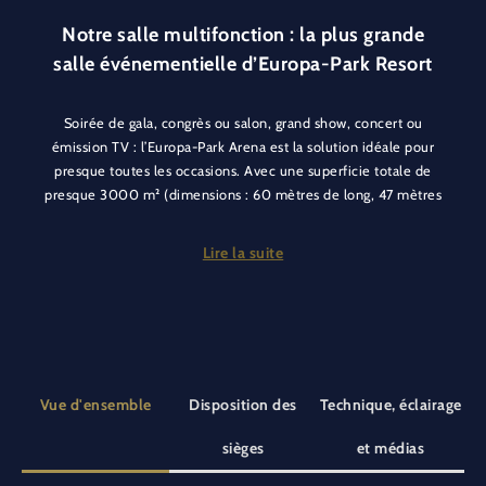
Notre salle multifonction : la plus grande
salle événementielle d’Europa-Park Resort
Soirée de gala, congrès ou salon, grand show, concert ou
émission TV : l’Europa-Park Arena est la solution idéale pour
presque toutes les occasions. Avec une superficie totale de
presque 3000 m² (dimensions : 60 mètres de long, 47 mètres
de large), elle peut accueillir jusqu’à 5 000 personnes. Une
hauteur sous plafond de 13 mètres permettra aussi d’accueillir
Lire la suite
les scènes les plus exigeantes sur le plan technique. Les
espaces backstage et les salles voisines attenantes permettent
d’élaborer des concepts événementiels créatifs.
La situation à proximité immédiate de l’entrée principale du
parc de loisirs, le grand foyer et les salles de conférence au 1er
Vue d'ensemble
Disposition des
Technique, éclairage
étage permettent une utilisation très variée !
sièges
et médias