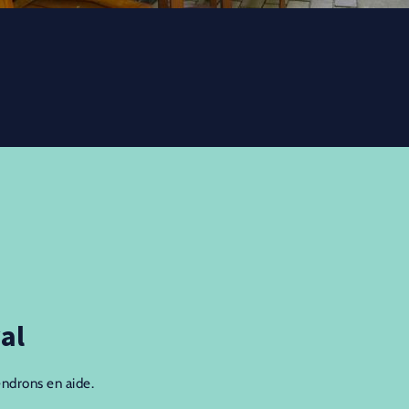
al
endrons en aide.