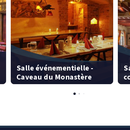
Salle événementielle -
S
Caveau du Monastère
c
40 personnes | 42 m² | Hôtel « Santa Isabel »
80 