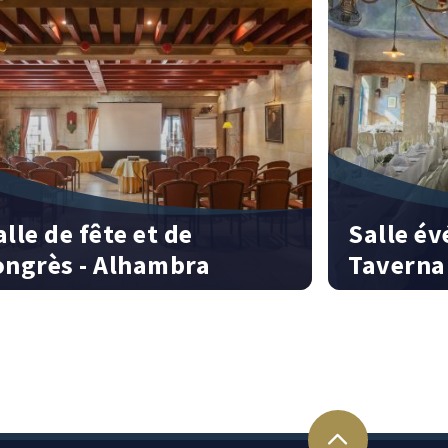
alle de fête et de
Salle é
ongrès - Alhambra
Taverna
personnes | 111 m² | Hôtel « El Andaluz »
120 personnes 