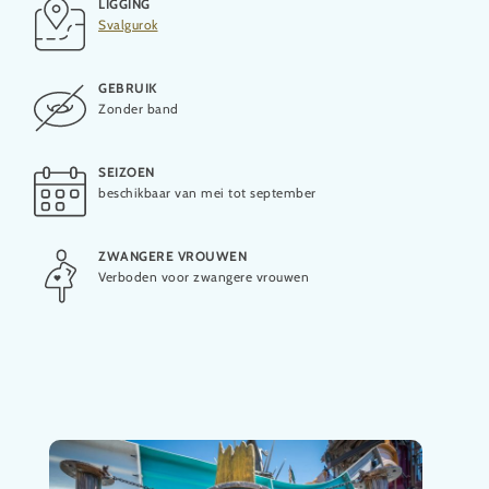
LIGGING
OPENING
Svalgurok
2021
GEBRUIK
LEVERANCIER
Zonder band
ProSlide
SEIZOEN
beschikbaar van mei tot september
ZWANGERE VROUWEN
Verboden voor zwangere vrouwen