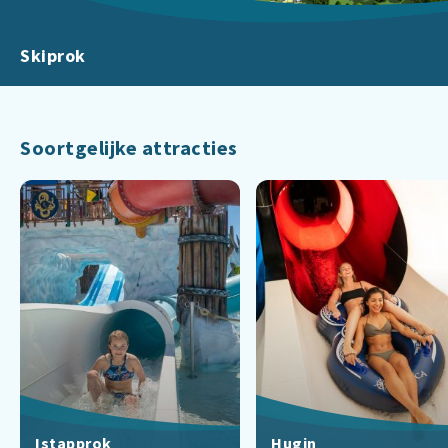
Skiprok
Soortgelijke attracties
Istapprok
Hugin