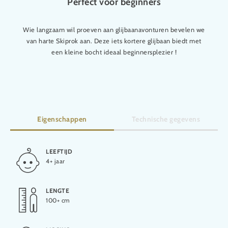
Perfect voor beginners
Wie langzaam wil proeven aan glijbaanavonturen bevelen we
van harte Skiprok aan. Deze iets kortere glijbaan biedt met
een kleine bocht ideaal beginnersplezier !
Eigenschappen
Technische gegevens
LEEFTIJD
HOOGTE
4+ jaar
1,6 m
LENGTE
LENGTE
100+ cm
12 m