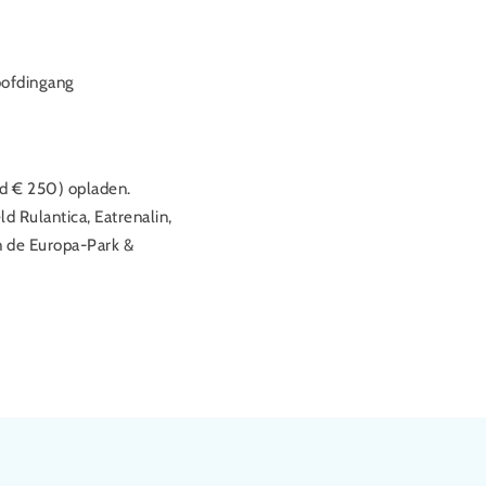
hoofdingang
d € 250) opladen.
d Rulantica, Eatrenalin,
in de Europa-Park &