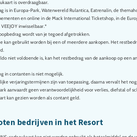
kaart is overdraagbaar.
g is in Europa-Park, Waterwereld Rulantica, Eatrenalin, de themahot
ementen en online in de Mack International Ticketshop, in de Euro
j VEEJOY inwisselbaar.*
oopbedrag wordt van je tegoed afgetrokken.
 kan gebruikt worden bij een of meerdere aankopen. Het restbedr
d.
aldo niet voldoende is, kan het restbedrag van de aankoop op een a
ng in contanten is niet mogelijk.
ijke verjaringstermijnen zijn van toepassing, daarna vervalt het no
rk aanvaardt geen verantwoordelijkheid voor verlies, diefstal of s
rt kan gezien worden als contant geld.
oten bedrijven in het Resort
-cadeaukaart kan niet worden gebruikt als betaalmiddel op de vo