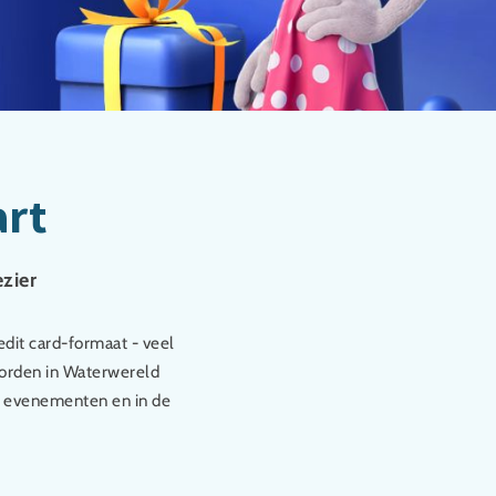
rt
zier
edit card-formaat - veel
worden in Waterwereld
or evenementen en in de