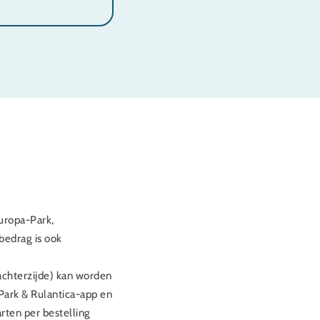
uropa-Park,
bedrag is ook
hterzijde) kan worden
-Park & Rulantica-app en
ten per bestelling