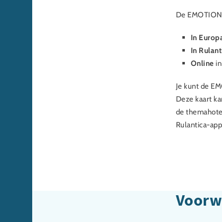
De EMOTIONS-k
In Europ
In Rulant
Online
in
Je kunt de E
Deze kaart ka
de themahotel
Rulantica-app
Voorw