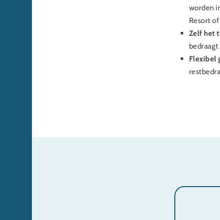
worden i
Resort of
Zelf het 
bedraagt
Flexibel 
restbedra