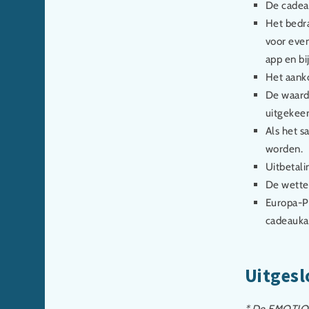
De cadeau
Het bedra
voor even
app en bi
Het aank
De waarde
uitgekeer
Als het s
worden.
Uitbetali
De wettel
Europa-Pa
cadeaukaa
Uitgesl
* De EMOTIONS