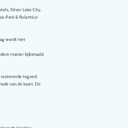
els, Silver Lake City,
pa-Park & Rulantica-
ag wordt niet
ndere manier bijbetaald
g resterende tegoed.
chade van de kaart. De
lgende locaties.