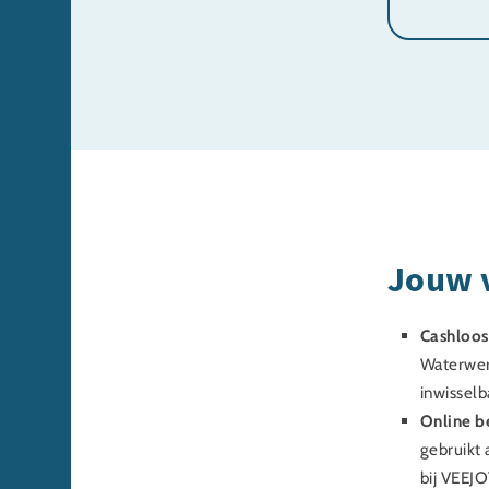
Jouw 
Cashloos
Waterwere
inwissel
Online b
gebruikt 
bij VEEJ