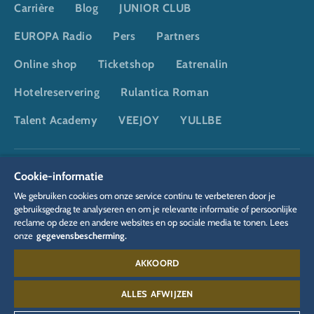
Carrière
Blog
JUNIOR CLUB
EUROPA Radio
Pers
Partners
Online shop
Ticketshop
Eatrenalin
Hotelreservering
Rulantica Roman
Talent Academy
VEEJOY
YULLBE
DSGVO
Privacybeleid
Cookie-instellingen
Colofon
Cookie-informatie
Juridische informatie
We gebruiken cookies om onze service continu te verbeteren door je
gebruiksgedrag te analyseren en om je relevante informatie of persoonlijke
reclame op deze en andere websites en op sociale media te tonen. Lees
onze
gegevensbescherming.
AKKOORD
Contact:
00 49 78 22 77 66 55
ALLES AFWIJZEN