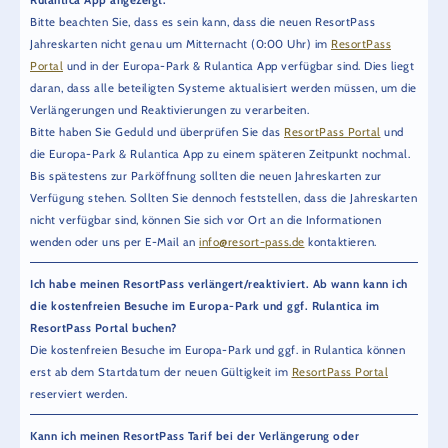
Bitte beachten Sie, dass es sein kann, dass die neuen ResortPass
Jahreskarten nicht genau um Mitternacht (0:00 Uhr) im
ResortPass
Portal
und in der Europa-Park & Rulantica App verfügbar sind. Dies liegt
daran, dass alle beteiligten Systeme aktualisiert werden müssen, um die
Verlängerungen und Reaktivierungen zu verarbeiten.
Bitte haben Sie Geduld und überprüfen Sie das
ResortPass Portal
und
die Europa-Park & Rulantica App zu einem späteren Zeitpunkt nochmal.
Bis spätestens zur Parköffnung sollten die neuen Jahreskarten zur
Verfügung stehen. Sollten Sie dennoch feststellen, dass die Jahreskarten
nicht verfügbar sind, können Sie sich vor Ort an die Informationen
wenden oder uns per E-Mail an
info@resort-pass.de
kontaktieren.
Ich habe meinen ResortPass verlängert/reaktiviert. Ab wann kann ich
die kostenfreien Besuche im Europa-Park und ggf. Rulantica im
ResortPass Portal buchen?
Die kostenfreien Besuche im Europa-Park und ggf. in Rulantica können
erst ab dem Startdatum der neuen Gültigkeit im
ResortPass Portal
reserviert werden.
Kann ich meinen ResortPass Tarif bei der Verlängerung oder