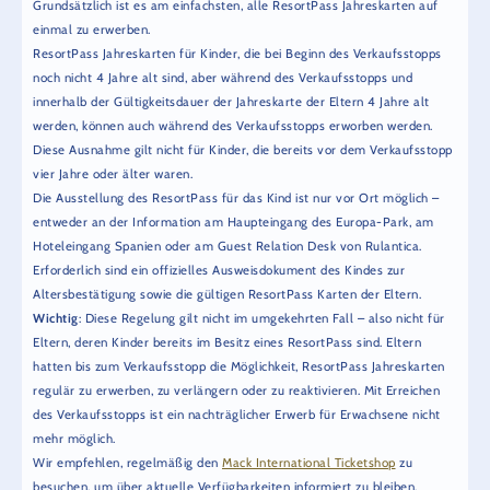
Grundsätzlich ist es am einfachsten, alle ResortPass Jahreskarten auf
einmal zu erwerben.
ResortPass Jahreskarten für Kinder, die bei Beginn des Verkaufsstopps
noch nicht 4 Jahre alt sind, aber während des Verkaufsstopps und
innerhalb der Gültigkeitsdauer der Jahreskarte der Eltern 4 Jahre alt
werden, können auch während des Verkaufsstopps erworben werden.
Diese Ausnahme gilt nicht für Kinder, die bereits vor dem Verkaufsstopp
vier Jahre oder älter waren.
Die Ausstellung des ResortPass für das Kind ist nur vor Ort möglich –
entweder an der Information am Haupteingang des Europa-Park, am
Hoteleingang Spanien oder am Guest Relation Desk von Rulantica.
Erforderlich sind ein offizielles Ausweisdokument des Kindes zur
Altersbestätigung sowie die gültigen ResortPass Karten der Eltern.
Wichtig
: Diese Regelung gilt nicht im umgekehrten Fall – also nicht für
Eltern, deren Kinder bereits im Besitz eines ResortPass sind. Eltern
hatten bis zum Verkaufsstopp die Möglichkeit, ResortPass Jahreskarten
regulär zu erwerben, zu verlängern oder zu reaktivieren. Mit Erreichen
des Verkaufsstopps ist ein nachträglicher Erwerb für Erwachsene nicht
mehr möglich.
Wir empfehlen, regelmäßig den
Mack International Ticketshop
zu
besuchen, um über aktuelle Verfügbarkeiten informiert zu bleiben.