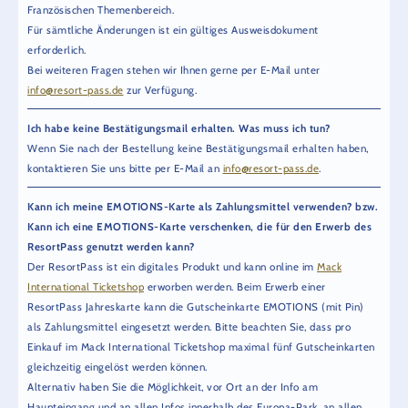
Französischen Themenbereich.
Für sämtliche Änderungen ist ein gültiges Ausweisdokument
erforderlich.
Bei weiteren Fragen stehen wir Ihnen gerne per E-Mail unter
info@resort-pass.de
zur Verfügung.
Ich habe keine Bestätigungsmail erhalten. Was muss ich tun?
Wenn Sie nach der Bestellung keine Bestätigungsmail erhalten haben,
kontaktieren Sie uns bitte per E-Mail an
info@resort-pass.de
.
Kann ich meine EMOTIONS-Karte als Zahlungsmittel verwenden? bzw.
Kann ich eine EMOTIONS-Karte verschenken, die für den Erwerb des
ResortPass genutzt werden kann?
Der ResortPass ist ein digitales Produkt und kann online im
Mack
International Ticketshop
erworben werden. Beim Erwerb einer
ResortPass Jahreskarte kann die Gutscheinkarte EMOTIONS (mit Pin)
als Zahlungsmittel eingesetzt werden. Bitte beachten Sie, dass pro
Einkauf im Mack International Ticketshop maximal fünf Gutscheinkarten
gleichzeitig eingelöst werden können.
Alternativ haben Sie die Möglichkeit, vor Ort an der Info am
Haupteingang und an allen Infos innerhalb des Europa-Park, an allen