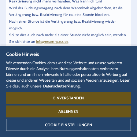
Reaktivierung nicht mehr vorhanden. Was kann ich tun?
Wird der Buchungsvorgang nach dem Warenkorb abgebrochen, ist die
Verlängerung bzw. Reaktivierung für ca. eine Stunde blockiert.
Nach einer Stunde ist die Verlängerung bzw. Reaktivierung wieder
möglich.
Sollte dies auch nach mehr als einer Stunde nicht möglich sein, wenden
Sie sich bitte an
info@resort-pass.de
.
Cookie Hinweis
Kann ich bereits während meiner aktuellen Gültigkeit alle Leistungen
und Vorteile (Tagesreservierungen, Vorteilstickets, Kinobesuche etc.)
Wir verwenden Cookies, damit wir diese Website und unsere weiteren
meiner verlängerten, neuen Gültigkeit reservieren und buchen?
Dienste durch die Analyse Ihres Nutzungsverhalten stets verbessern
können und um Ihnen relevante Inhalte oder personalisierte Werbung auf
Nein, das ist leider nicht möglich.
dieser und anderen Webseiten und auf sozialen Medien anzuzeigen. Lesen
Alle Leistungen und Vorteile einer Gültigkeit stehen Ihnen erst ab dem
Sie dazu auch unsere
Datenschutzerklärung.
Startdatum zur Verfügung.
Umgekehrt können Sie auch nach dem Ende einer Gültigkeit nicht mehr
EINVERSTANDEN
auf die Leistungen und Vorteile dieser Gültigkeit zugreifen.
ABLEHNEN
Wie verlängere oder reaktiviere ich meinen ParkingPass? Ich hatte
bisher keinen ParkingPass, kann ich diesen bei der
COOKIE-EINSTELLUNGEN
Verlängerung/Reaktivierung hinzufügen? Ich hatte einen ParkingPass,
möchte diesen aber für die neue Gültigkeit nicht mehr verwenden, ist