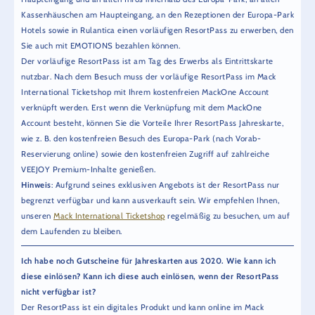
Kassenhäuschen am Haupteingang, an den Rezeptionen der Europa-Park
Hotels sowie in Rulantica einen vorläufigen ResortPass zu erwerben, den
Sie auch mit EMOTIONS bezahlen können.
Der vorläufige ResortPass ist am Tag des Erwerbs als Eintrittskarte
nutzbar. Nach dem Besuch muss der vorläufige ResortPass im Mack
International Ticketshop mit Ihrem kostenfreien MackOne Account
verknüpft werden. Erst wenn die Verknüpfung mit dem MackOne
Account besteht, können Sie die Vorteile Ihrer ResortPass Jahreskarte,
wie z. B. den kostenfreien Besuch des Europa-Park (nach Vorab-
Reservierung online) sowie den kostenfreien Zugriff auf zahlreiche
VEEJOY Premium-Inhalte genießen.
Hinweis
: Aufgrund seines exklusiven Angebots ist der ResortPass nur
begrenzt verfügbar und kann ausverkauft sein. Wir empfehlen Ihnen,
unseren
Mack International Ticketshop
regelmäßig zu besuchen, um auf
dem Laufenden zu bleiben.
Ich habe noch Gutscheine für Jahreskarten aus 2020. Wie kann ich
diese einlösen? Kann ich diese auch einlösen, wenn der ResortPass
nicht verfügbar ist?
Der ResortPass ist ein digitales Produkt und kann online im Mack