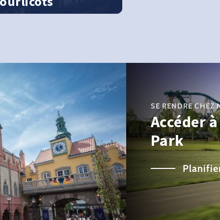
ourlicots
écouvrez le monde vu d’en haut
SE RENDRE CHEZ
Accéder à
Park
Planifi