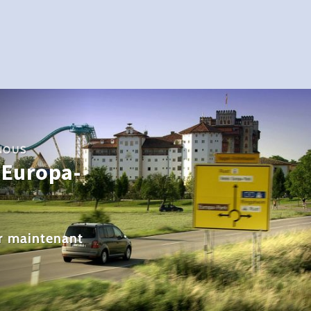
 NOUS
 Europa-
er maintenant