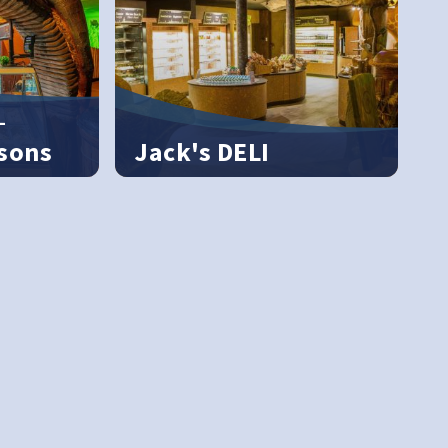
–
ssons
Jack's DELI
vous attend
Snacks végétaliens, végétariens et
des
autres délices au cœur du Royaume
sh – Glaces
des Minimoys