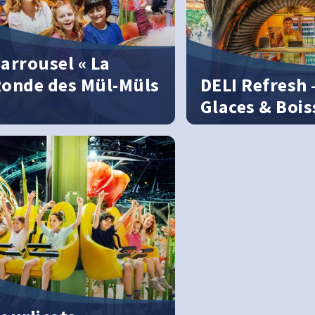
arrousel « La
onde des Mül-Müls
DELI Refresh 
Glaces & Boi
vertissement garanti dans le
De la succulente glace 
rrousel
désormais au Royaume 
Minimoys ! À DELI Refre
&