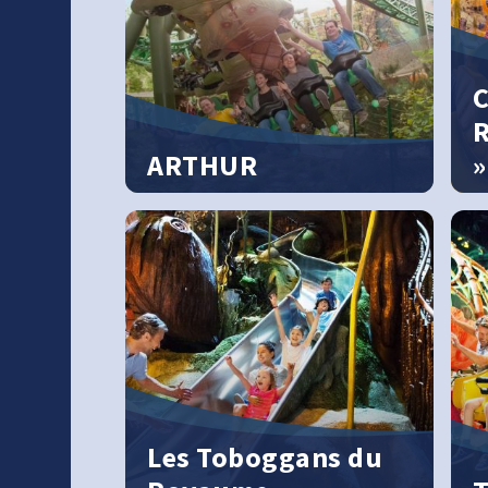
C
R
ARTHUR
»
Un manège thématique
Di
époustouflant
ca
Les Toboggans du