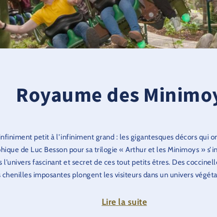
Royaume des Minimo
infiniment petit à l’infiniment grand : les gigantesques décors qui on
ique de Luc Besson pour sa trilogie « Arthur et les Minimoys » s’in
 l’univers fascinant et secret de ces tout petits êtres. Des coccine
 chenilles imposantes plongent les visiteurs dans un univers végéta
es Minimoys semble empreint de quiétude, mais un tour décoiffan
Lire la suite
UR
vous prouvera le contraire. Pendant ce temps, les petits visiteu