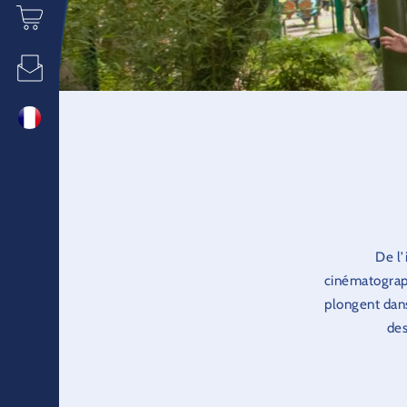
De l’
cinématograph
plongent dans
des
Le Royaume d
ARTH