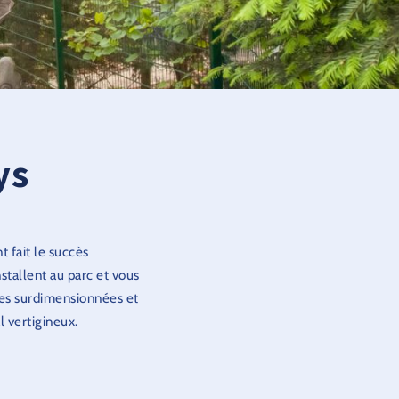
ys
t fait le succès
stallent au parc et vous
lles surdimensionnées et
l vertigineux.
t à bord du grand huit
rs dévaleront les