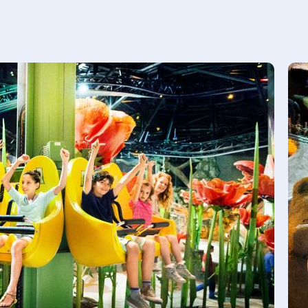
Toboggans du Royaume
. Et pour découvrir des fleurs hautes comme
tel que nos deux
Tourlicots
.