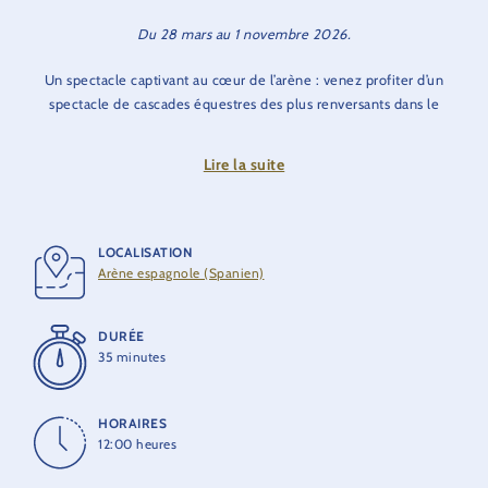
Du 28 mars au 1 novembre 2026.
Un spectacle captivant au cœur de l’arène : venez profiter d’un
spectacle de cascades équestres des plus renversants dans le
quartier espagnol d’Europa-Park ! Plongez dans une aventure
riche en rebondissements et en action. Ici des numéros
Lire la suite
équestres époustouflants et des performances de voltige
haletantes se mêleront à des combats d’épée palpitants. La
légende du cavalier masqué prendra vie sous vos yeux.
Profitez d’un spectacle inoubliable pour toute la famille : une
LOCALISATION
ode au courage, intense et débordante de passion !
Arène espagnole (Spanien)
©2025 Zorro Productions Inc.
DURÉE
35 minutes
HORAIRES
12:00 heures