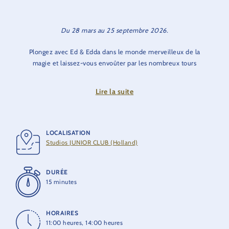
Du 28 mars au 25 septembre 2026.
Plongez avec Ed & Edda dans le monde merveilleux de la
magie et laissez-vous envoûter par les nombreux tours
époustouflants d’Oguz Engin. Oguz, Ed et Edda ont hâte de
vous accueillir !
Lire la suite
N.B. :
lors de ce spectacle, de nombreux effets de lumière
sont utilisés. Ceux-ci peuvent engendrer une réaction chez les
personnes sujettes à l’hypersensibilité à la lumière.
LOCALISATION
Studios JUNIOR CLUB (Holland)
DURÉE
15 minutes
HORAIRES
11:00 heures, 14:00 heures