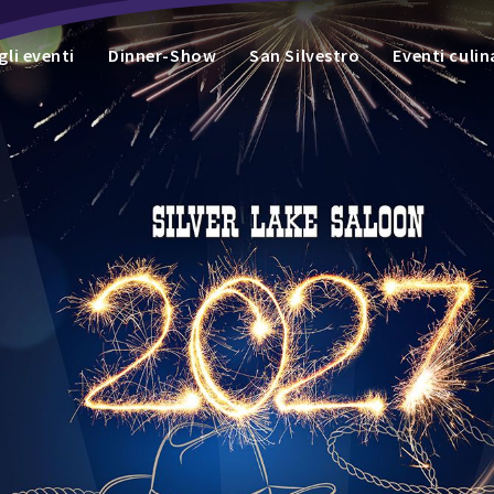
li eventi
Dinner-Show
San Silvestro
Eventi culin