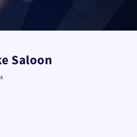
ke Saloon
st