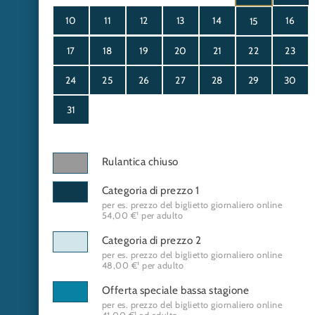
10
11
12
13
14
16
15
17
18
19
20
21
22
23
24
25
26
27
28
29
30
31
Rulantica chiuso
Categoria di prezzo 1
per es. prezzo del biglietto giornaliero online
54,00 €¹ per adulto
Categoria di prezzo 2
per es. prezzo del biglietto giornaliero online
48,00 €¹ per adulto
Offerta speciale bassa stagione
per es. prezzo del biglietto giornaliero online