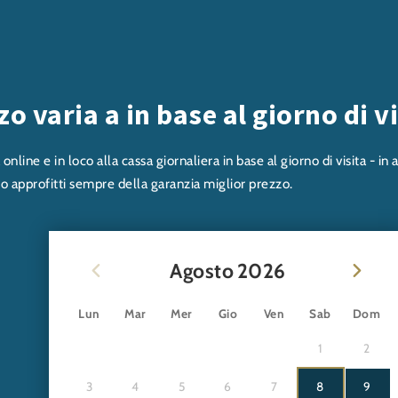
zo varia a in base al giorno di v
 online e in loco alla cassa giornaliera in base al giorno di visita - 
 approfitti sempre della garanzia miglior prezzo.
Agosto
2026
Lun
Mar
Mer
Gio
Ven
Sab
Dom
1
2
3
4
5
6
7
8
9