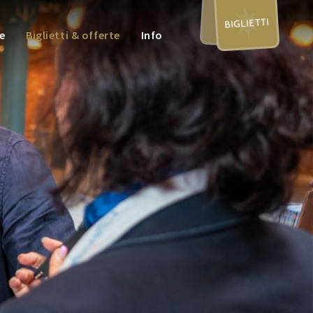
BIGLIETTI
e
Biglietti & offerte
Info