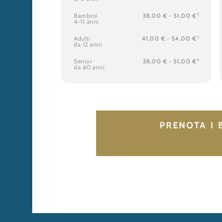
1
Bambini
38,00 € - 51,00 €
4-11 anni
1
Adulti
41,00 € - 54,00 €
da 12 anni
1
Senior
38,00 € - 51,00 €
da 60 anni
PRENOTA I B