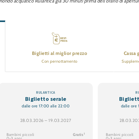
ondo acquatico Rulantica già 30 minuti prima dell’orario di apertur
Biglietti al miglior prezzo
Cassa g
Con pernottamento
Supplemen
Biglietto serale
Bigliet
dalle ore 17:00 alle 22:00
dalle ore
28.03.2026 – 19.03.2027
28.03.20
1
Bambini piccoli
Gratis
Bambini piccoli
0-3 anni
0-3 anni