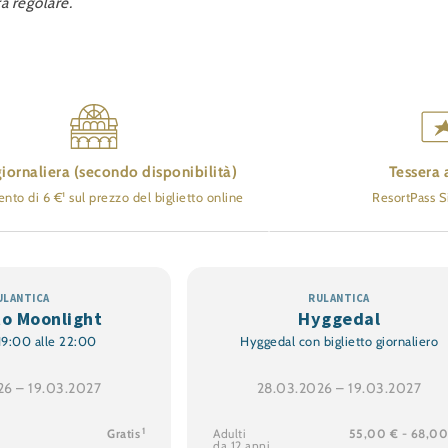
a regolare.
iornaliera (secondo disponibilità)
Tessera 
to di 6 €¹ sul prezzo del biglietto online
ResortPass S
to Moonlight
Hyggedal
 19:00 alle 22:00
Hyggedal con biglietto giornaliero
26 – 19.03.2027
28.03.2026 – 19.03.2027
1
Gratis
Adulti
55,00 € - 68,0
da 12 anni