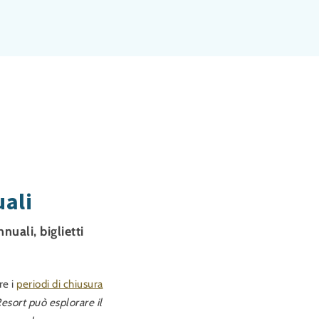
uali
nuali, biglietti
re i
periodi di chiusura
esort può esplorare il