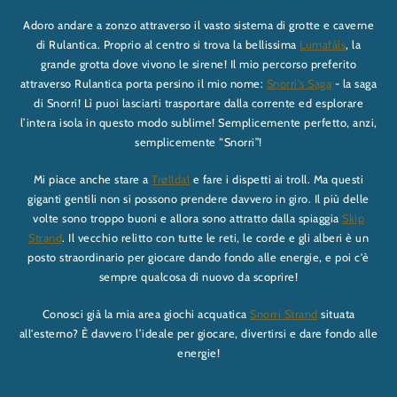
Adoro andare a zonzo attraverso il vasto sistema di grotte e caverne
di Rulantica. Proprio al centro si trova la bellissima
Lumafåls
, la
grande grotta dove vivono le sirene! Il mio percorso preferito
attraverso Rulantica porta persino il mio nome:
Snorri's Saga
- la saga
di Snorri! Lì puoi lasciarti trasportare dalla corrente ed esplorare
l’intera isola in questo modo sublime! Semplicemente perfetto, anzi,
semplicemente “Snorri”!
Mi piace anche stare a
Trølldal
e fare i dispetti ai troll. Ma questi
giganti gentili non si possono prendere davvero in giro. Il più delle
volte sono troppo buoni e allora sono attratto dalla spiaggia
Skip
Strand
. Il vecchio relitto con tutte le reti, le corde e gli alberi è un
posto straordinario per giocare dando fondo alle energie, e poi c'è
sempre qualcosa di nuovo da scoprire!
Conosci già la mia area giochi acquatica
Snorri Strand
situata
all'esterno? È davvero l’ideale per giocare, divertirsi e dare fondo alle
energie!