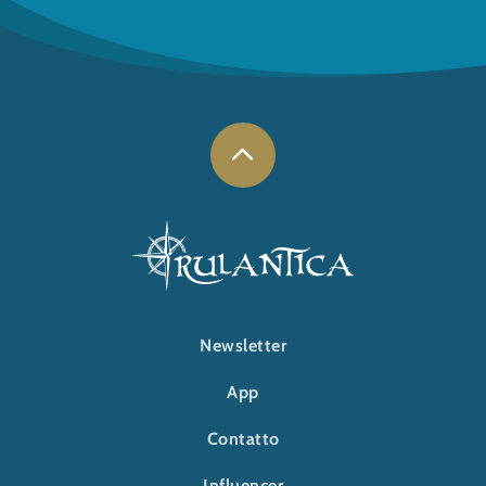
FOOTER-RULANTICA
Newsletter
App
Contatto
Influencer