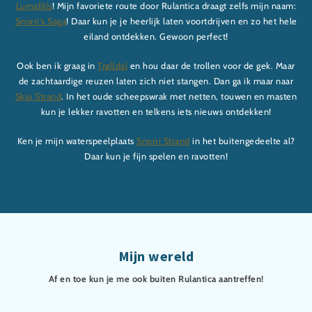
Lumafåls
! Mijn favoriete route door Rulantica draagt zelfs mijn naam:
Snorri's Saga
! Daar kun je je heerlijk laten voortdrijven en zo het hele
eiland ontdekken. Gewoon perfect!
Ook ben ik graag in
Trølldal
en hou daar de trollen voor de gek. Maar
de zachtaardige reuzen laten zich niet stangen. Dan ga ik maar naar
Skip Strand
. In het oude scheepswrak met netten, touwen en masten
kun je lekker ravotten en telkens iets nieuws ontdekken!
Ken je mijn waterspeelplaats
Snorri Strand
in het buitengedeelte al?
Daar kun je fijn spelen en ravotten!
Mijn wereld
Af en toe kun je me ook buiten Rulantica aantreffen!