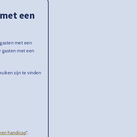
 met een
r gasten met een
or gasten met een
uiken zijn te vinden
een handicap
".