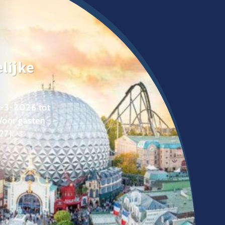
lijke
8-3-2026 tot
Voor gasten
27).