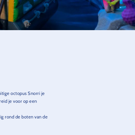
itige octopus Snorri je
reid je voor op een
ig rond de boten van de
 Svalgur, die bevroren
 pad met Snorri.