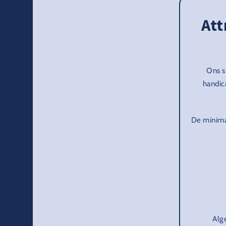
Att
Ons s
handic
De minimal
Alg