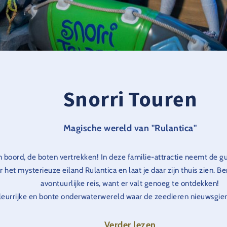
Snorri Touren
Magische wereld van "Rulantica"
 boord, de boten vertrekken! In deze familie-attractie neemt de gu
 het mysterieuze eiland Rulantica en laat je daar zijn thuis zien. Be
avontuurlijke reis, want er valt genoeg te ontdekken!
eurrijke en bonte onderwaterwereld waar de zeedieren nieuwsgier
emmen. Aan het einde van de tocht maak je kennis met de zeeslang
 in ijs. Dompel je onder in de mystieke wereld van Rulantica en ga op
Verder lezen