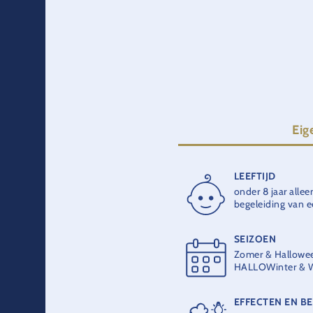
De attra
Sinds 1994 
Awards uit i
besc
Eig
LEEFTIJD
RITDUUR
onder 8 jaar alle
4:30 min.
begeleiding van 
SEIZOEN
MAXIMUMCAPAC
Zomer & Hallowe
4 personen per g
HALLOWinter & W
EFFECTEN EN B