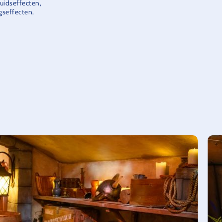
luidseffecten,
gseffecten,