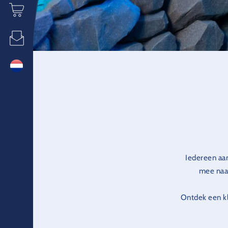
Iedereen aan
mee naar
Ontdek een kl
bezoekers zw
lijkt