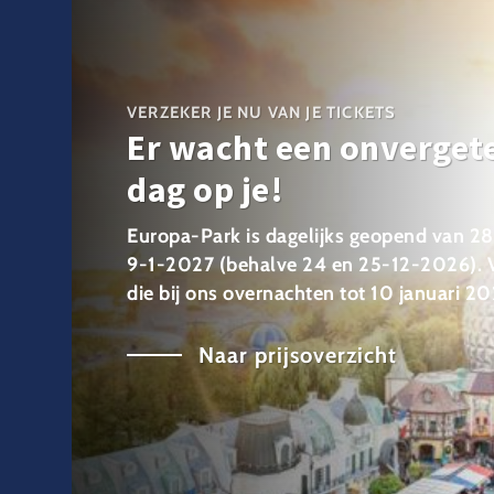
VERZEKER JE NU VAN JE TICKETS
Er wacht een onvergete
dag op je!
Europa-Park is dagelijks geopend van 2
9-1-2027 (behalve 24 en 25-12-2026). 
die bij ons overnachten tot 10 januari 20
Naar prijsoverzicht