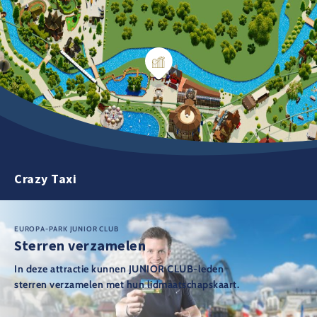
Crazy Taxi
EUROPA-PARK JUNIOR CLUB
Sterren verzamelen
In deze attractie kunnen JUNIOR CLUB-leden
sterren verzamelen met hun lidmaatschapskaart.