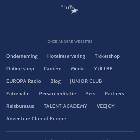
ONZE ANDERE WEBSITES
Onderneming
Hotelreservering
Ticketshop
Online shop
Carrière
Media
YULLBE
EUROPA Radio
Blog
JUNIOR CLUB
Eatrenalin
Persaccreditatie
Pers
Partners
Reisbureaus
TALENT ACADEMY
VEEJOY
Adventure Club of Europe
DSGVO