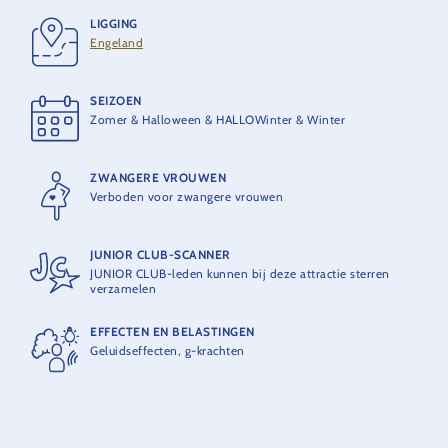
LEVERANCIER
Zamperla
LIGGING
Engeland
MAXIMUMCAPACITEIT
4 personen per gondel
SEIZOEN
Zomer & Halloween & HALLOWinter & Winter
THEORETISCHE CAPACITEIT
400 personen per uur
ZWANGERE VROUWEN
Verboden voor zwangere vrouwen
JUNIOR CLUB-SCANNER
JUNIOR CLUB-leden kunnen bij deze attractie sterren
verzamelen
EFFECTEN EN BELASTINGEN
Geluidseffecten, g-krachten