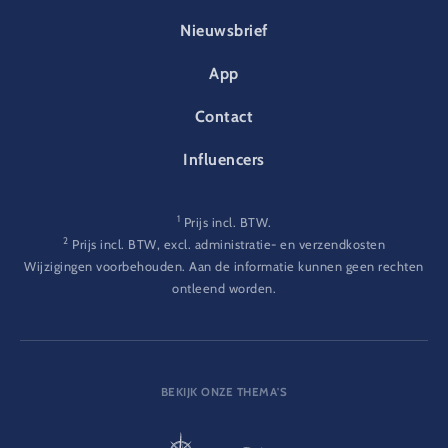
FOOTER-PARK
Nieuwsbrief
App
Contact
Influencers
1
Prijs incl. BTW.
2
Prijs incl. BTW, excl. administratie- en verzendkosten
Wijzigingen voorbehouden. Aan de informatie kunnen geen rechten
ontleend worden.
BEKIJK ONZE THEMA'S