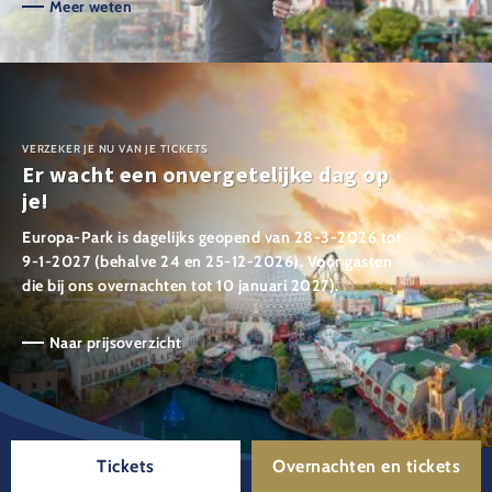
Meer weten
VERZEKER JE NU VAN JE TICKETS
Er wacht een onvergetelijke dag op
je!
Europa-Park is dagelijks geopend van 28-3-2026 tot
9-1-2027 (behalve 24 en 25-12-2026). Voor gasten
die bij ons overnachten tot 10 januari 2027).
Naar prijsoverzicht
Tickets
Overnachten en tickets