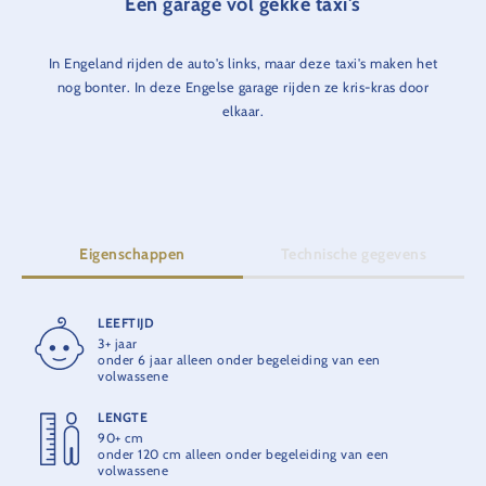
Een garage vol gekke taxi's
In Engeland rijden de auto's links, maar deze taxi's maken het
nog bonter. In deze Engelse garage rijden ze kris-kras door
elkaar.
Eigenschappen
Technische gegevens
LEEFTIJD
RITDUUR
3+ jaar
2 min.
onder 6 jaar alleen onder begeleiding van een
volwassene
OPENING
LENGTE
2008
90+ cm
onder 120 cm alleen onder begeleiding van een
volwassene