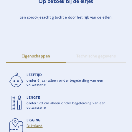
Op bezoek bij de elfjes
Een sprookjesachtig tochtje door het rijk van de elfen.
Eigenschappen
Technische gegevens
LEEFTIJD
RITDUUR
onder 6 jaar alleen onder begeleiding van een
5:15 min.
volwassene
LENGTE
OPENING
onder 120 cm alleen onder begeleiding van een
1979
volwassene
LIGGING
LEVERANCIER
Duitsland
MACK Rides