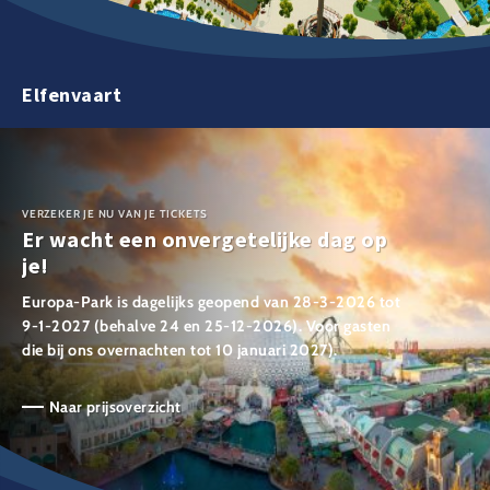
Elfenvaart
VERZEKER JE NU VAN JE TICKETS
Er wacht een onvergetelijke dag op
je!
Europa-Park is dagelijks geopend van 28-3-2026 tot
9-1-2027 (behalve 24 en 25-12-2026). Voor gasten
die bij ons overnachten tot 10 januari 2027).
Naar prijsoverzicht