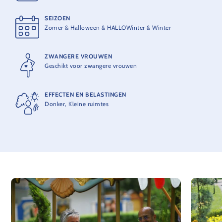
SEIZOEN
MAXIMUMCAPACITEIT
Zomer & Halloween & HALLOWinter & Winter
10 personen per boot
ZWANGERE VROUWEN
THEORETISCHE CAPACITEIT
Geschikt voor zwangere vrouwen
950 personen per uur
EFFECTEN EN BELASTINGEN
Donker, Kleine ruimtes