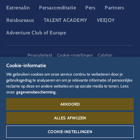
Eatrenalin
Persaccreditatie
Pers
Partners
Reisbureaus
TALENT ACADEMY
VEEJOY
Adventure Club of Europe
DSGVO
Privacybeleid
Cookie-instellingen
Colofon
Juridische informatie
Cookie-informatie
We gebruiken cookies om onze service continu te verbeteren door je
gebruiksgedrag te analyseren en om je relevante informatie of persoonlijke
reclame op deze en andere websites en op sociale media te tonen. Lees
onze
gegevensbescherming.
AKKOORD
Contact:
00 49 78 22 77 66 88
ALLES AFWIJZEN
COOKIE-INSTELLINGEN
©
2026
Europa-Park GmbH & Co Mack KG