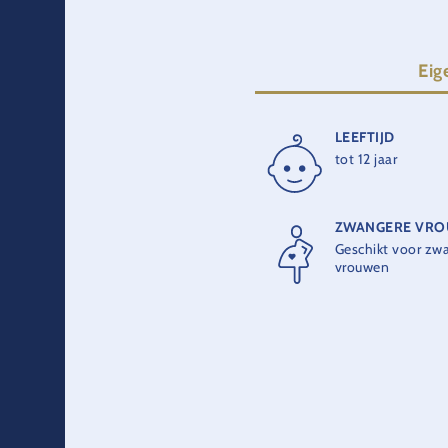
Eig
LEEFTIJD
OPENING
tot 12 jaar
2016
ZWANGERE VR
Geschikt voor zw
vrouwen