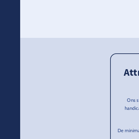
Att
Ons s
handic
De minimal