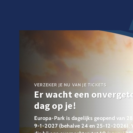
VERZEKER JE NU VAN JE TICKETS
Er wacht een onvergete
dag op je!
Europa-Park is dagelijks geopend van 2
9-1-2027 (behalve 24 en 25-12-2026). 