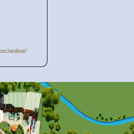
een handicap
".