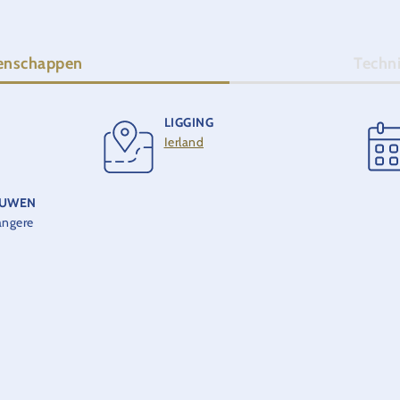
enschappen
Techn
LIGGING
Ierland
OUWEN
angere