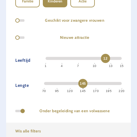
Familie
Kinderen
Actie
Geschikt voor zwangere vrouwen
Nieuwe attractie
12
Leeftijd
1
4
7
10
13
15
145
Lengte
70
95
120
145
170
195
220
Onder begeleiding van een volwassene
Wis alle filters