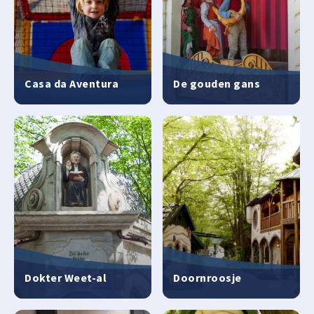
Casa da Aventura
De gouden gans
Dokter Weet-al
Doornroosje