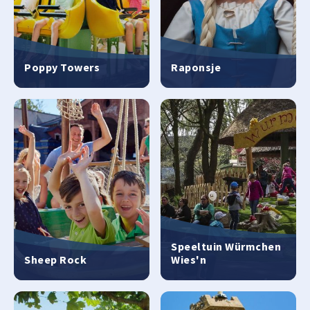
Poppy Towers
Raponsje
Speeltuin Würmchen
Sheep Rock
Wies'n