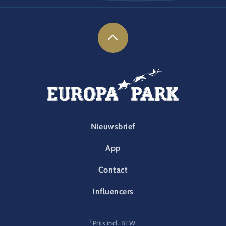
FOOTER-PARK
Nieuwsbrief
App
Contact
Influencers
1
Prijs incl. BTW.