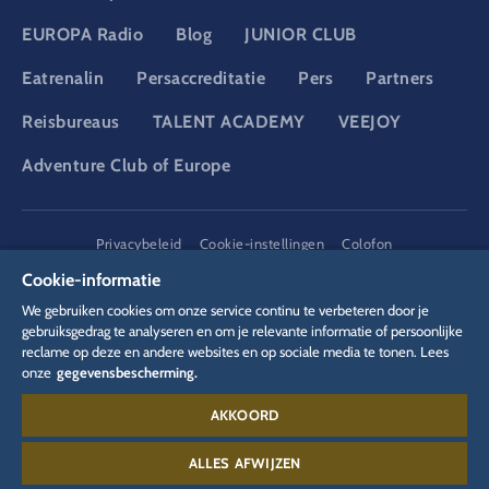
EUROPA Radio
Blog
JUNIOR CLUB
Eatrenalin
Persaccreditatie
Pers
Partners
Reisbureaus
TALENT ACADEMY
VEEJOY
Adventure Club of Europe
DSGVO
Privacybeleid
Cookie-instellingen
Colofon
Juridische informatie
Cookie-informatie
We gebruiken cookies om onze service continu te verbeteren door je
gebruiksgedrag te analyseren en om je relevante informatie of persoonlijke
reclame op deze en andere websites en op sociale media te tonen. Lees
onze
gegevensbescherming.
AKKOORD
Contact:
00 49 78 22 77 66 88
ALLES AFWIJZEN