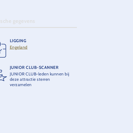
ische gegevens
LIGGING
OPENING
Engeland
2008
JUNIOR CLUB-SCANNER
THEORETISCHE CAPACITEIT
JUNIOR CLUB-leden kunnen bij
400 personen per uur
deze attractie sterren
verzamelen