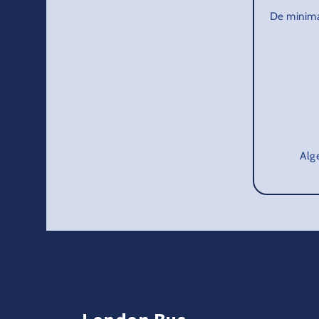
De minimal
Alg