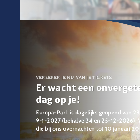
VERZEKER JE NU VAN JE TICKETS
Er wacht een onvergete
dag op je!
Europa-Park is dagelijks geopend van 2
9-1-2027 (behalve 24 en 25-12-2026). 
die bij ons overnachten tot 10 januari 20