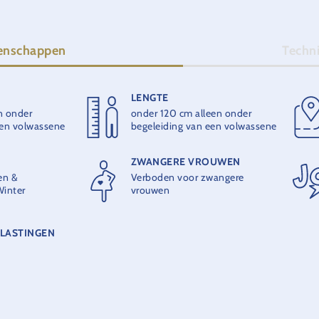
enschappen
Techn
LENGTE
HOOGTE
en onder
onder 120 cm alleen onder
7 m
een volwassene
begeleiding van een volwassene
ZWANGERE VROUWEN
MAXIMUMCAPACITEIT
en &
Verboden voor zwangere
24 plaatsen
inter
vrouwen
ELASTINGEN