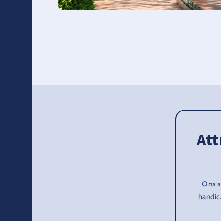
Att
Ons s
handic