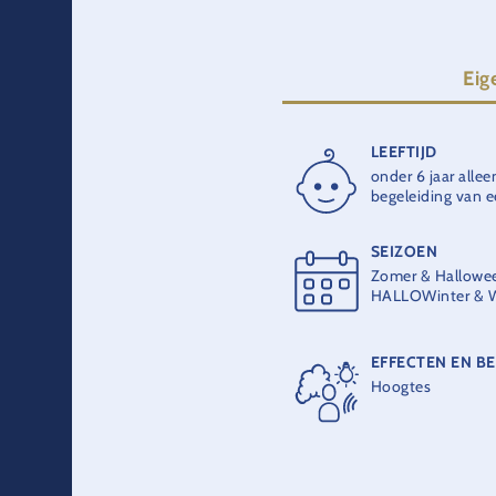
Eig
LEEFTIJD
RITDUUR
onder 6 jaar alle
2 min.
begeleiding van 
SEIZOEN
LEVERANCIER
Zomer & Hallowe
Zamperla
HALLOWinter & W
EFFECTEN EN B
Hoogtes