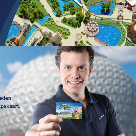
leden
pskaart.