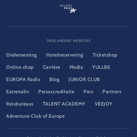
ONZE ANDERE WEBSITES
Onderneming
Hotelreservering
Ticketshop
Online shop
Carrière
Media
YULLBE
EUROPA Radio
Blog
JUNIOR CLUB
Eatrenalin
Persaccreditatie
Pers
Partners
Reisbureaus
TALENT ACADEMY
VEEJOY
Adventure Club of Europe
DSGVO