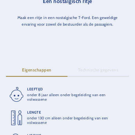
Een nostalgisch ritje
Maak een ritje in een nostalgische T-Ford. Een geweldige
ervaring voor zowel de bestuurder als de passagiers.
Eigenschappen
Technische gegevens
LEEFTIJD
RITDUUR
onder 8 jaar alleen onder begeleiding van een
2:38 min.
volwassene
LENGTE
OPENING
onder 130 cm alleen onder begeleiding van een
1976
volwassene