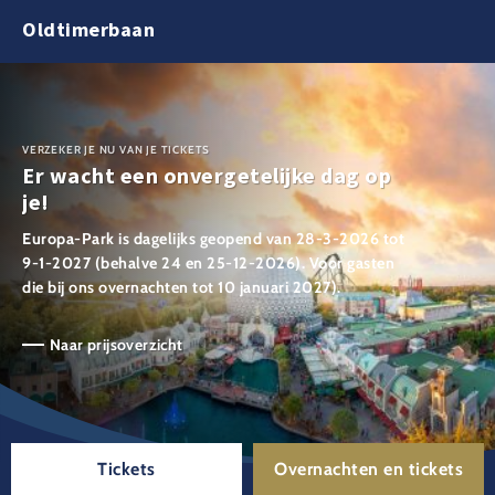
Oldtimerbaan
VERZEKER JE NU VAN JE TICKETS
Er wacht een onvergetelijke dag op
je!
Europa-Park is dagelijks geopend van 28-3-2026 tot
9-1-2027 (behalve 24 en 25-12-2026). Voor gasten
die bij ons overnachten tot 10 januari 2027).
Naar prijsoverzicht
Tickets
Overnachten en tickets