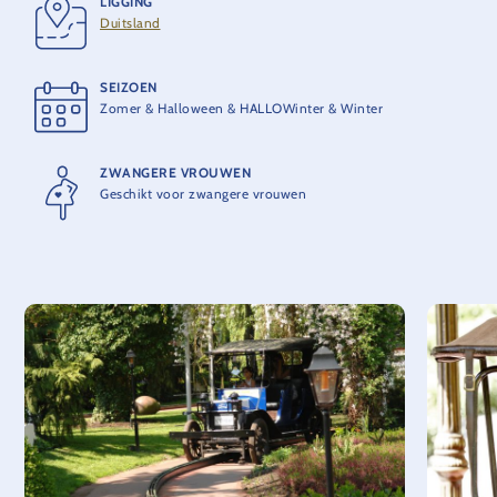
LIGGING
LEVERANCIER
Duitsland
MACK Rides
SEIZOEN
MAXIMUMCAPACITEIT
Zomer & Halloween & HALLOWinter & Winter
4 personen per auto
ZWANGERE VROUWEN
THEORETISCHE CAPACITEIT
Geschikt voor zwangere vrouwen
570 personen per uur