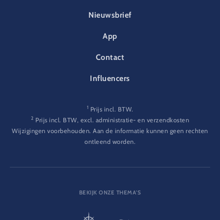
FOOTER-PARK
Nieuwsbrief
App
Contact
Influencers
1
Prijs incl. BTW.
2
Prijs incl. BTW, excl. administratie- en verzendkosten
Wijzigingen voorbehouden. Aan de informatie kunnen geen rechten
ontleend worden.
BEKIJK ONZE THEMA'S