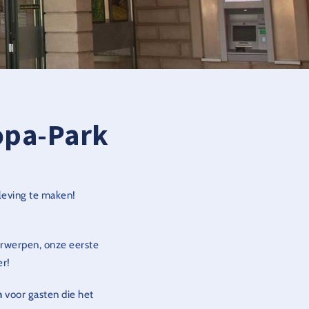
opa-Park
eleving te maken!
orwerpen, onze eerste
er!
n
voor gasten die het