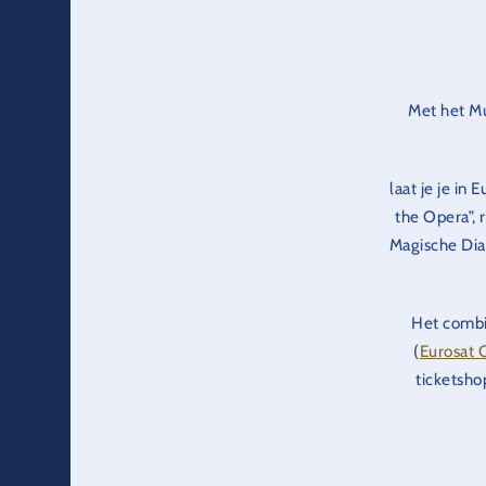
Met het Mu
laat je je i
the Opera”, 
Magische Dia
Het combin
(
Eurosat C
ticketsho