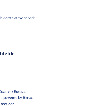
als eerste attractiepark
ddelde
oaster / Eurosat
era powered by Rimac
t met een