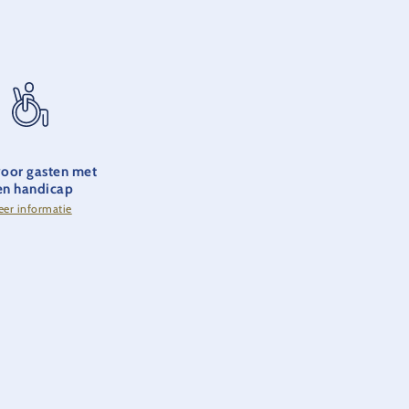
voor gasten met
en handicap
er informatie