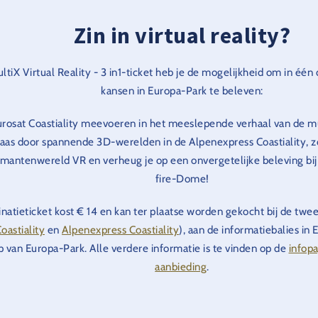
Zin in virtual reality?
ltiX Virtual Reality - 3 in1-ticket heb je de mogelijkheid om in één
kansen in Europa-Park te beleven:
n Eurosat Coastiality meevoeren in het meeslepende verhaal van de 
raas door spannende 3D-werelden in de Alpenexpress Coastiality, zo
mantenwereld VR en verheug je op een onvergetelijke beleving bi
fire-Dome!
atieticket kost € 14 en kan ter plaatse worden gekocht bij de twee 
oastiality
en
Alpenexpress Coastiality
), aan de informatiebalies in
p van Europa-Park. Alle verdere informatie is te vinden op de
infopa
aanbieding
.