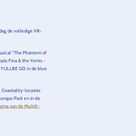
 dag de volledige VR-
musical “The Phantom of
als Fina & the Yomis -
j YULLBE GO in de blue
Coastiality-locaties
 Europa-Park en in de
gina van de MultiX-