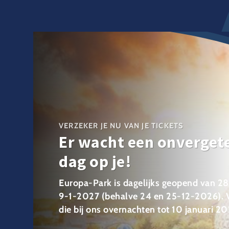
VERZEKER JE NU VAN JE TICKETS
Er wacht een onvergete
dag op je!
Europa-Park is dagelijks geopend van 2
9-1-2027 (behalve 24 en 25-12-2026). 
die bij ons overnachten tot 10 januari 20