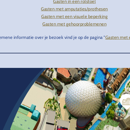
Gasten in een rolstoel
Gasten met amputaties/prothesen
Gasten met een visuele beperking
Gasten met gehoorproblemenen
emene informatie over je bezoek vind je op de pagina "
Gasten met 