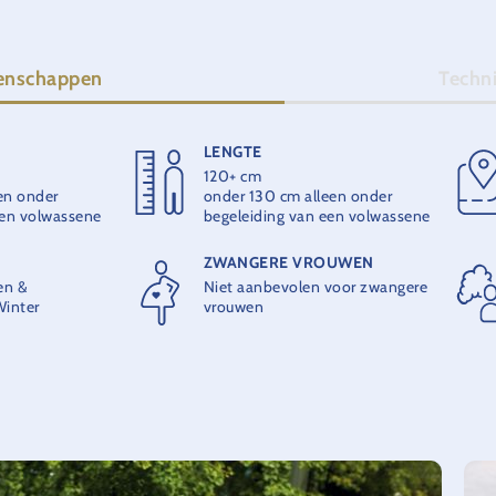
enschappen
Techn
LENGTE
OPENING
120+ cm
1989
een onder
onder 130 cm alleen onder
een volwassene
begeleiding van een volwassene
ITEIT
THEORETISCHE CAPACITEIT
ZWANGERE VROUWEN
ondel
700 personen per uur
en &
Niet aanbevolen voor zwangere
inter
vrouwen