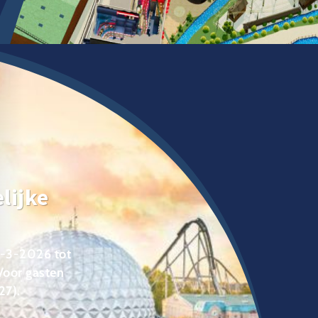
lijke
8-3-2026 tot
Voor gasten
27).