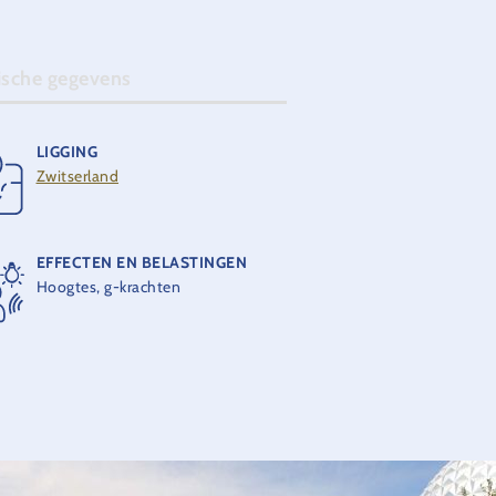
ische gegevens
LIGGING
LEVERANCIER
Zwitserland
MACK Rides
EFFECTEN EN BELASTINGEN
Hoogtes, g-krachten