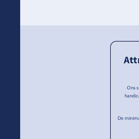
Att
Ons s
handic
De minimal