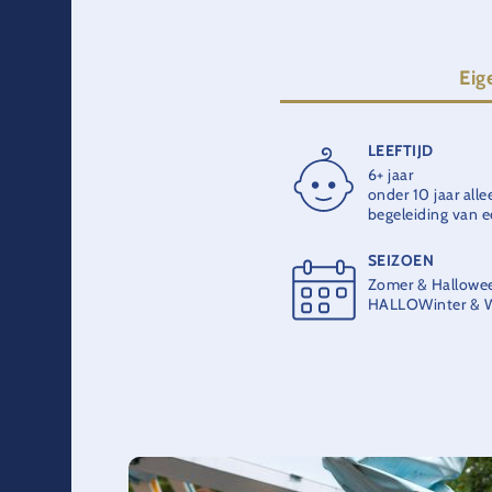
Eig
LEEFTIJD
RITDUUR
6+ jaar
1:30 min.
onder 10 jaar all
begeleiding van 
MAXIMUMCAPAC
SEIZOEN
2 personen per g
Zomer & Hallowe
HALLOWinter & W