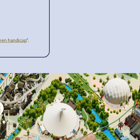
een handicap
".