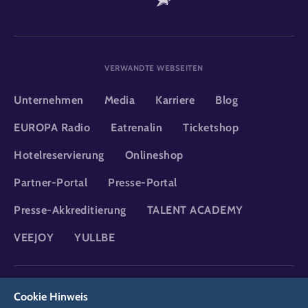
VERWANDTE WEBSEITEN
Unternehmen
Media
Karriere
Blog
EUROPA Radio
Eatrenalin
Ticketshop
Hotelreservierung
Onlineshop
Partner-Portal
Presse-Portal
Presse-Akkreditierung
TALENT ACADEMY
VEEJOY
YULLBE
DSGVO
Datenschutzerklärung
Cookie-Einstellungen
Impressum
Cookie Hinweis
Rechtliches