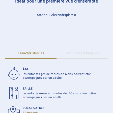
Idéal pour une première vue d’ensemble
Station « Alexanderplatz »
Caractéristiques
Données techniques
ÂGE
DURÉE DU PARCOURS
les enfants âgés de moins de 6 ans doivent être
13 min.
accompagnés par un adulte
TAILLE
HAUTEUR
les enfants mesurant moins de 120 cm doivent être
6 m
accompagnés par un adulte
LOCALISATION
OUVERTURE
Allemagne
1995