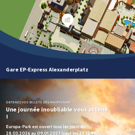
Gare EP-Express Alexanderplatz
OBTENEZ VOS BILLETS DÈS MAINTENANT
Une journée inoubliable vous attend
!
Europa-Park est ouvert tous les jours du
28.03.2026 au 09.01.2027 (sauf les 24.12 &