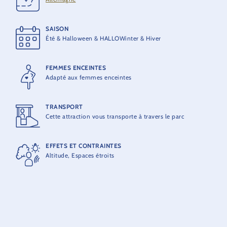
SAISON
CONSTRUCTEUR
Été & Halloween & HALLOWinter & Hiver
AEG von Roll
FEMMES ENCEINTES
CAPACITÉ MAXIMALE
Adapté aux femmes enceintes
93 personnes par train
TRANSPORT
CAPACITÉ HORAIRE
Cette attraction vous transporte à travers le parc
1200 personnes par heure
EFFETS ET CONTRAINTES
Altitude, Espaces étroits