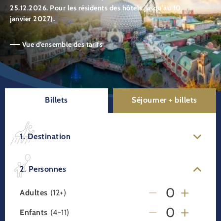
25.12.2026. Pour les résidents des hôtels jusqu'au 10
janvier 2027).
Vue d’ensemble des tarifs
Billets
Séjourner + billets
1. Destination
2. Personnes
Adultes
(12+)
Enfants
(4-11)