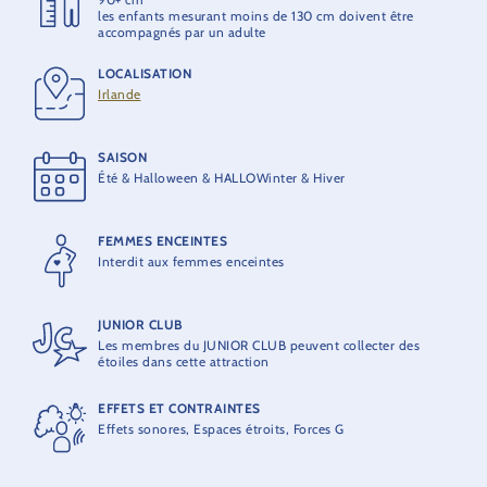
les enfants mesurant moins de 130 cm doivent être
accompagnés par un adulte
CONSTRUCTEUR
Zierer
LOCALISATION
Irlande
CAPACITÉ MAXIMALE
24 personnes par bateau
SAISON
Été & Halloween & HALLOWinter & Hiver
CAPACITÉ HORAIRE
720 personnes par heure
FEMMES ENCEINTES
Interdit aux femmes enceintes
JUNIOR CLUB
Les membres du JUNIOR CLUB peuvent collecter des
étoiles dans cette attraction
EFFETS ET CONTRAINTES
Effets sonores, Espaces étroits, Forces G