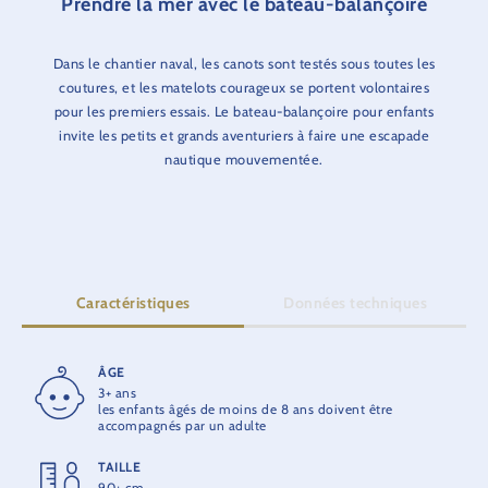
Prendre la mer avec le bateau-balançoire
Dans le chantier naval, les canots sont testés sous toutes les
coutures, et les matelots courageux se portent volontaires
pour les premiers essais. Le bateau-balançoire pour enfants
invite les petits et grands aventuriers à faire une escapade
nautique mouvementée.
Caractéristiques
Données techniques
ÂGE
DURÉE DU PARCOURS
3+ ans
1:30 min.
les enfants âgés de moins de 8 ans doivent être
accompagnés par un adulte
OUVERTURE
TAILLE
2016
90+ cm