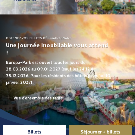
OBTENEZ VOS BILLETS DÈS MAINTENANT
Une journée inoubliable vous attend
!
Europa-Park est ouvert tous les jours du
28.03.2026 au 09.01.2027 (sauf les 24.12 &
25.12.2026. Pour les résidents des hôtels jusqu'au 10
janvier 2027).
Vue d’ensemble des tarifs
Billets
Séjourner + billets