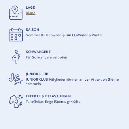
LAGE
HERSTELLER
Irland
Zierer
SAISON
MAXIMALKAPAZITÄT
Sommer & Halloween & HALLOWinter & Winter
24 Personen pro Boot
SCHWANGERE
THEORETISCHE KAPAZITÄT
Für Schwangere verboten
720 Personen pro Stunde
JUNIOR CLUB
JUNIOR CLUB Mitglieder können an der Attraktion Sterne
sammeln
EFFEKTE & BELASTUNGEN
Toneffekte, Enge Räume, g-Kräfte