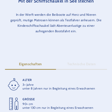
Mit der Schiffschaukel in See stechen
In der Werft werden die Beiboote auf Herz und Nieren
geprüft, mutige Matrosen können als Testfahrer anheuern. Die
Kinderschiffsschaukel lädt Abenteuerlustige zu einer
aufregenden Bootsfahrt ein.
Eigenschaften
Technische Daten
ALTER
FAHRTZEIT
3+ Jahre
1:30 Min.
unter 8 Jahren nur in Begleitung eines Erwachsenen
GRÖSSE
ERÖFFNUNG
90+ cm
2016
unter 130 cm nur in Begleitung eines Erwachsenen