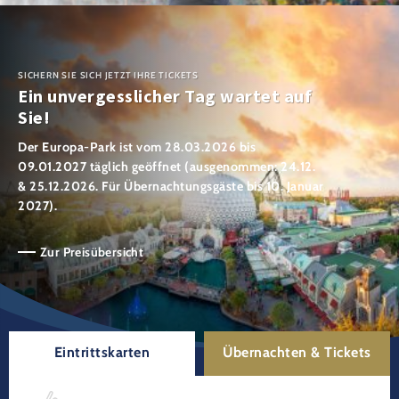
SICHERN SIE SICH JETZT IHRE TICKETS
Ein unvergesslicher Tag wartet auf
Sie!
Der Europa-Park ist vom 28.03.2026 bis
09.01.2027 täglich geöffnet (ausgenommen: 24.12.
& 25.12.2026. Für Übernachtungsgäste bis 10. Januar
2027).
Zur Preisübersicht
Eintrittskarten
Übernachten & Tickets