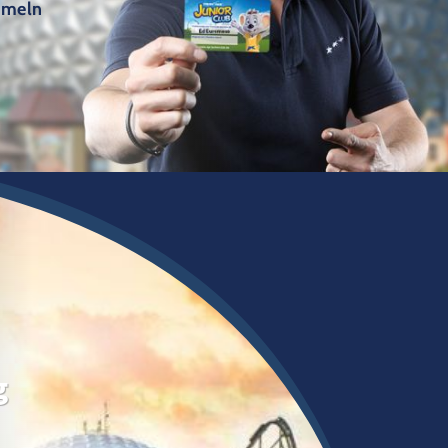
mmeln
g