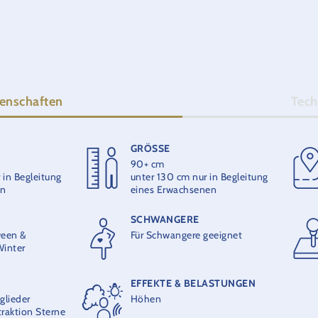
genschaften
Tech
GRÖSSE
HÖHE
90+ cm
7 m
 in Begleitung
unter 130 cm nur in Begleitung
en
eines Erwachsenen
MAXIMALKAPAZITÄT
SCHWANGERE
4 Personen pro Gondel
een &
Für Schwangere geeignet
inter
EFFEKTE & BELASTUNGEN
lieder
Höhen
raktion Sterne