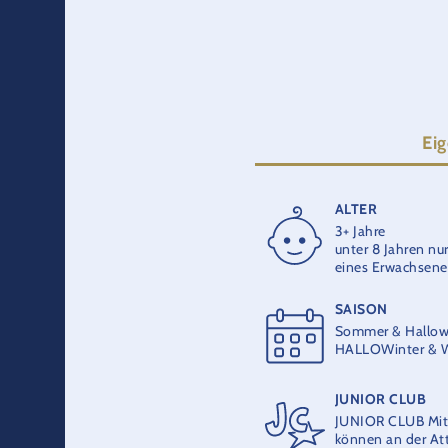
Ei
ALTER
FAHRTZEIT
3+ Jahre
5 Min.
unter 8 Jahren nur
eines Erwachsen
HERSTELLER
SAISON
ETF
Sommer & Hallow
HALLOWinter & W
JUNIOR CLUB
JUNIOR CLUB Mitg
können an der Att