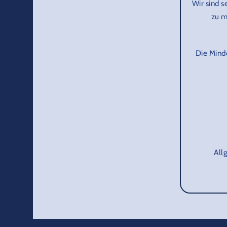
Wir sind s
zu m
Die Mind
All