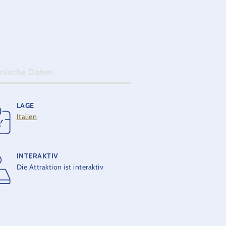
nische Daten
LAGE
ERÖFFNUNG
Italien
2011
THEORETISCHE KAPAZITÄT
INTERAKTIV
400 Personen pro Stunde
Die Attraktion ist interaktiv