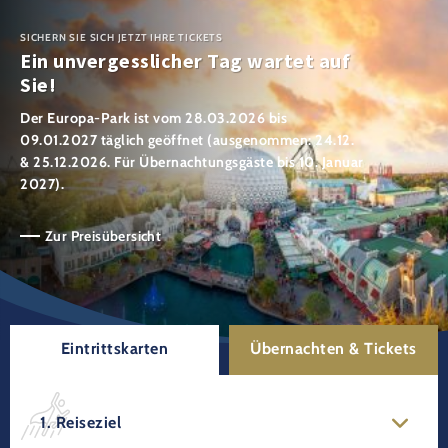
SICHERN SIE SICH JETZT IHRE TICKETS
Ein unvergesslicher Tag wartet auf
Sie!
Der Europa-Park ist vom 28.03.2026 bis
09.01.2027 täglich geöffnet (ausgenommen: 24.12.
& 25.12.2026. Für Übernachtungsgäste bis 10. Januar
2027).
Zur Preisübersicht
Eintrittskarten
Übernachten & Tickets
1. Reiseziel