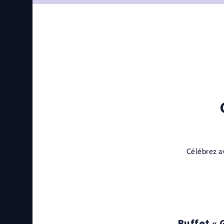
Célébrez av
Buffet « G