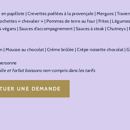
en papillote | Crevettes poêlées à la provençale | Merguez | Travers 
chettes « chevalier » | Pommes de terre au four | Frites | Légumes g
els végans | Sauces d’accompagnement | Sauces à steak | Chutneys | 
on | Mousse au chocolat | Crème brûlée | Crêpe noisette chocolat | 
personne
lle et forfait boissons non-compris dans les tarifs
CTUER UNE DEMANDE