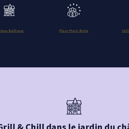
teau Balthasar
Place Mario Botta
Gril
Grill & Chill dans le jardin du c