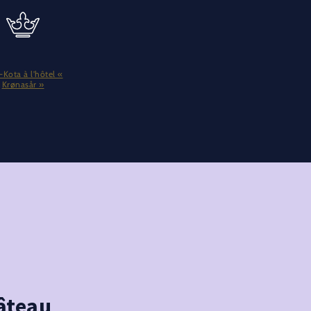
l-Kota à l’hôtel «
Krønasår »
hâteau