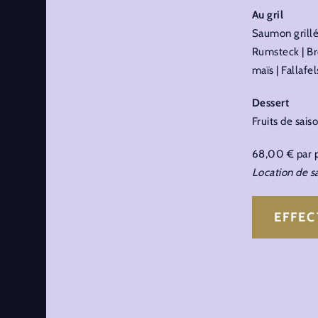
Au gril
Saumon grillé 
Rumsteck | Bro
maïs | Fallaf
Dessert
Fruits de sais
68,00 € par 
Location de sa
EFFE