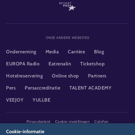
ONZE ANDERE WEBSITES
Onderneming
Media
Carrière
Blog
EUROPA Radio
Eatrenalin
Ticketshop
Hotelreservering
Online shop
Partners
Pers
Persaccreditatie
TALENT ACADEMY
VEEJOY
YULLBE
DSGVO
Privacybeleid
Cookie-instellingen
Colofon
Juridische informatie
Cookie-informatie