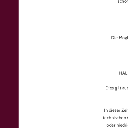
scho
Die Mögl
HAL
Dies gilt a
In dieser Ze
technischen 
oder niedr