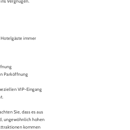
 ins Vergnügen.
k Hotelgäste immer
ffnung
ren Parköffnung
speziellen VIP-Eingang
t.
eachten Sie, dass es aus
nd, ungewöhnlich hohen
 Attraktionen kommen