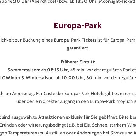
n ab
16:30 Uhr
(Abendticket) bzw. ab
18:30 Uhr
(Moonlight-Ticket)
Europa-Park
ichkeit zur Buchung eines
Europa-Park Tickets
ist für Europa-Par
garantiert
.
Früherer Eintritt:
Sommersaison:
ab
08:15 Uhr
, 45 min. vor der regulären Parkö
LOWinter & Wintersaison:
ab
10:00 Uhr
, 60 min. vor der regulä
uch am Anreisetag. Für Gäste der Europa-Park Hotels gibt es einen 
über den ein direkter Zugang in den Europa-Park möglich is
it sind ausgewählte
Attraktionen exklusiv für Sie geöffnet
. Bitte b
Gründen oder witterungsbedingt (z.B. bei Eis, Schnee, starkem Wi
igen Temperaturen) zu Ausfällen oder Änderungen bei Shows und