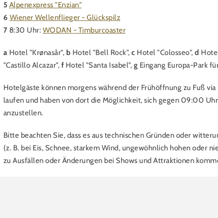
5
Alpenexpress "Enzian"
6
Wiener Wellenflieger - Glückspilz
7
8:30 Uhr:
WODAN - Timburcoaster
a
Hotel "Krønasår",
b
Hotel "Bell Rock",
c
Hotel "Colosseo",
d
Hotel
"Castillo Alcazar",
f
Hotel "Santa Isabel",
g
Eingang Europa-Park fü
Hotelgäste können morgens während der Frühöffnung zu Fuß via 
laufen und haben von dort die Möglichkeit, sich gegen 09:00 Uhr 
anzustellen.
Bitte beachten Sie, dass es aus technischen Gründen oder witter
(z. B. bei Eis, Schnee, starkem Wind, ungewöhnlich hohen oder n
zu Ausfällen oder Änderungen bei Shows und Attraktionen komm