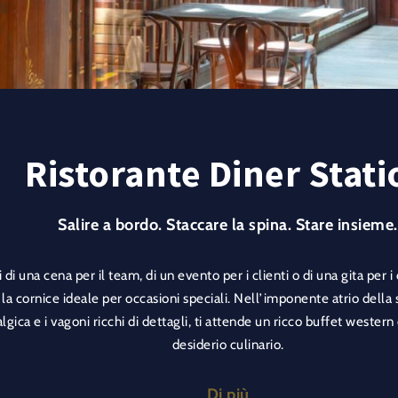
Ristorante Diner Stati
Salire a bordo. Staccare la spina. Stare insieme.
i di una cena per il team, di un evento per i clienti o di una gita per i 
 la cornice ideale per occasioni speciali. Nell’imponente atrio della
lgica e i vagoni ricchi di dettagli, ti attende un ricco buffet western
desiderio culinario.
tuo team, goditi un evento suggestivo in un’atmosfera unica. Il pac
Di più