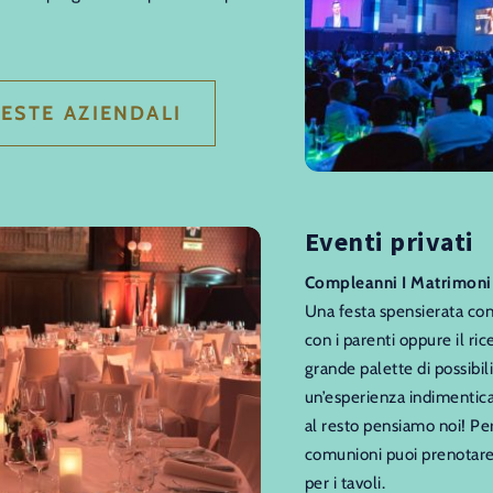
FESTE AZIENDALI
Eventi privati
Compleanni I Matrimoni I
Una festa spensierata con 
con i parenti oppure il ri
grande palette di possibil
un’esperienza indimenticabi
al resto pensiamo noi! Per
comunioni puoi prenotare i
per i tavoli.