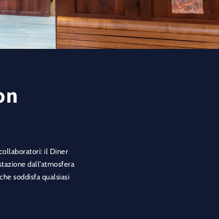
on
collaboratori: il Diner
 stazione dall’atmosfera
 che soddisfa qualsiasi
chetto per le bevande