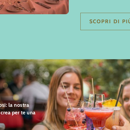
SCOPRI DI PI
si: la nostra
 crea per te una