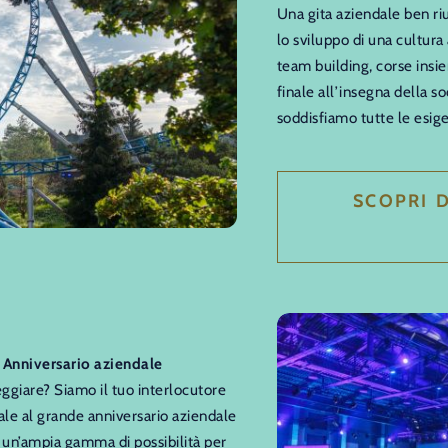
Una gita aziendale ben ri
lo sviluppo di una cultura a
team building, corse insi
finale all’insegna della s
soddisfiamo tutte le esig
SCOPRI D
I Anniversario aziendale
ggiare? Siamo il tuo interlocutore
tale al grande anniversario aziendale
o un’ampia gamma di possibilità per