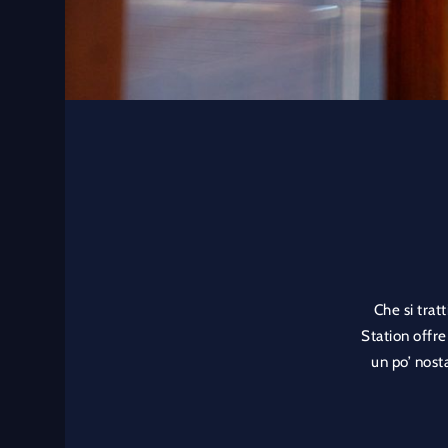
Che si tratt
Station offre
un po’ nosta
Insieme al 