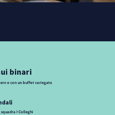
sui binari
tern e con un buffet variegato
ndali
 squadra I Colleghi