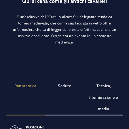
Qui si cena come gli antichi cavalieri
È un’esclusiva del “Castillo Alcazar”: un’elegante tenda da
torneo medievale, che con la sua facciata in vetro offre
un’atmosfera che sa di leggenda, oltre a un’ottima cucina e un
servizio eccellente. Organizza un evento in un contesto
medievale.
Panoramica
Sedute
Tecnica,
illuminazione e
media
POSIZIONE
A BANCHETTO
DOTAZIONI SPECIALI