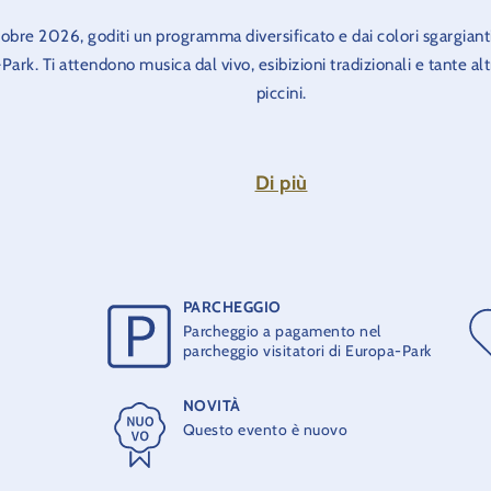
ttobre 2026, goditi un programma diversificato e dai colori sgargiant
Park. Ti attendono musica dal vivo, esibizioni tradizionali e tante alt
piccini.
sieme l’affascinante mondo della Gran Bretagna, celebriamo la vari
moci un weekend indimenticabile all’insegna del divertimento e di 
Di più
La Festa inglese è inclusa nel biglietto d’ingresso dell’Europa-
PARCHEGGIO
Parcheggio a pagamento nel
parcheggio visitatori di Europa-Park
NOVITÀ
Questo evento è nuovo