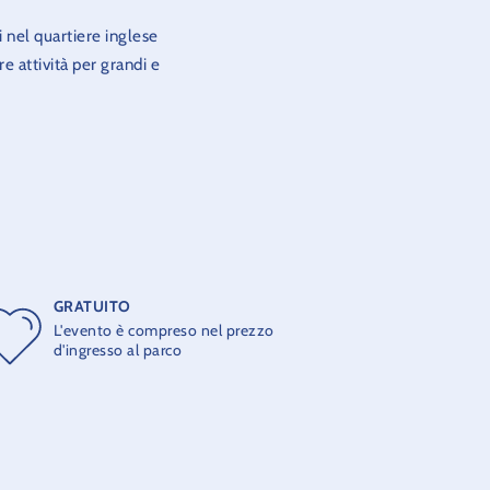
i nel quartiere inglese
re attività per grandi e
età culturale del Paese
momenti speciali.
Park.
GRATUITO
L'evento è compreso nel prezzo
d'ingresso al parco