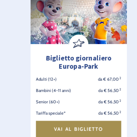
Biglietto giornaliero
Europa-Park
2
Adulti (12+)
da € 67,00
2
Bambini (4-11 anni)
da € 56,50
2
Senior (60+)
da € 56,50
2
Tariffa speciale*
da € 56,50
VAI AL BIGLIETTO