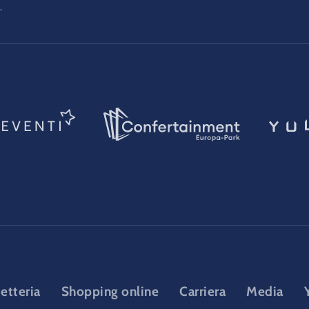
.
ietteria
Shopping online
Carriera
Media