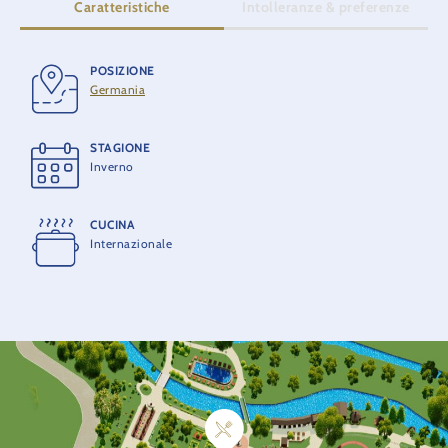
Caratteristiche
Intolleranze & preferenze
POSIZIONE
Germania
Vegetariano
STAGIONE
Inverno
CUCINA
Internazionale