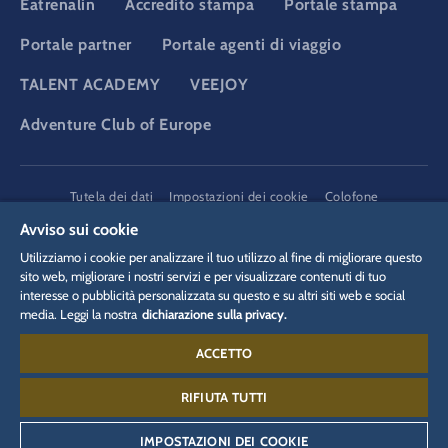
Eatrenalin
Accredito stampa
Portale stampa
Portale partner
Portale agenti di viaggio
TALENT ACADEMY
VEEJOY
Adventure Club of Europe
DSGVO
Tutela dei dati
Impostazioni dei cookie
Colofone
Informazioni legali
Avviso sui cookie
Utilizziamo i cookie per analizzare il tuo utilizzo al fine di migliorare questo
sito web, migliorare i nostri servizi e per visualizzare contenuti di tuo
interesse o pubblicità personalizzata su questo e su altri siti web e social
media. Leggi la nostra
dichiarazione sulla privacy.
ACCETTO
Contatto:
+49 (0)7822 776 688
RIFIUTA TUTTI
IMPOSTAZIONI DEI COOKIE