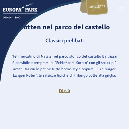
BIGLIETTI
09:00 - 18:00
Kotten nel parco del castello
Classici prelibati
Nel mercatino di Natale nel parco storico del castello Balthasar
è possibile ritemprarsi al “Schloßpark Kotten” con gli snack più
amati, tra cui le patine fritte home-style oppure i “Freiburger
Langen Roten”, le salsicce tipiche di Friburgo cotte alla griglia.
E proprio a fianco c’è il “Kesselhütte”, lo chalet con il grande
calderone per servire vin brulé e punch analcolico alla frutta.
Di più