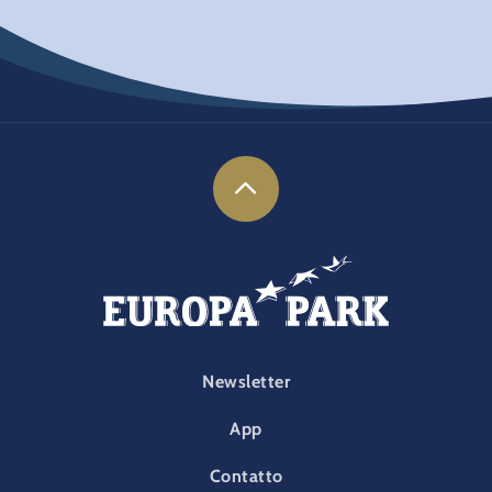
FOOTER-PARK
Newsletter
App
Contatto