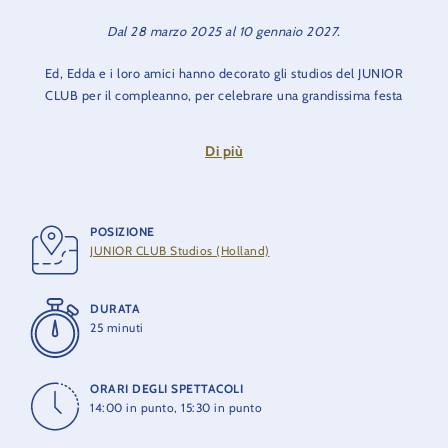
Dal 28 marzo 2025 al 10 gennaio 2027.
Ed, Edda e i loro amici hanno decorato gli studios del JUNIOR
CLUB per il compleanno, per celebrare una grandissima festa
insieme a voi! Ma qualcosa non va! Sulla bandiera europea di
Edda mancano 3 stelle! Aiuterete gli eroi del JUNIOR CLUB a
Di più
recuperare le stelle e salvare così la festa? Allora non resta che
andare al nuovo spettacolo interattivo: “Happy Birthday,
JUNIOR CLUB!” In questa avventura interattiva, piena di
musica energica, nuove coreografie e una dose supplementare
POSIZIONE
di divertimento, celebreremo una festa sotto le stelle. Qui i
JUNIOR CLUB Studios (Holland)
nostri piccoli ospiti diventeranno grandi eroi!
DURATA
Nota bene:
lo spettacolo prevede l’uso di numerosi effetti
25 minuti
luminosi che possono provocare reazioni anche fastidiose
nelle persone fotosensibili.
ORARI DEGLI SPETTACOLI
14:00 in punto, 15:30 in punto