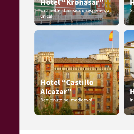
Hotel “Krønasår”
H
Una notte al museo: un’esperienza
Su
unica!
Hotel “Castillo
Alcazar”
H
Benvenuto nel medioevo!
In