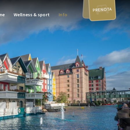
PRENOTA
one
Wellness & sport
Info