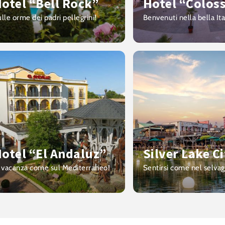
otel “Bell Rock”
Hotel “Colos
lle orme dei padri pellegrini!
Benvenuti nella bella Ita
otel “El Andaluz”
Silver Lake C
 vacanza come sul Mediterraneo!
Sentirsi come nel selvag