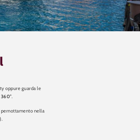
l
ity oppure guarda le
 360°
.
di pernottamento nella
).