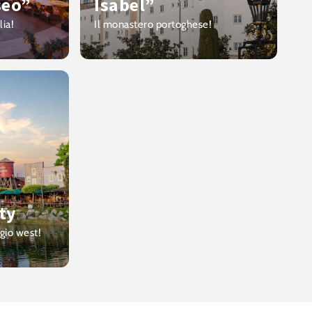
seo”
Isabel”
lia!
Il monastero portoghese!
ity
gio west!