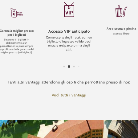
Aree sauna e piscina
Garanzia miglior prezzo
Accesso VIP anticipato
accesso libero
per i biglietti
Come ospite degli hotel, con un
Se prenoti i biglietti in
biglietto d'ingresso valido puoi
abbinamento a un
entrare nel parco prima degli
pernottamento puoi sempre
altri.
approfittare della garanzia del
miglior prezzo (sui biglietti).
Tanti altri vantaggi attendono gli ospiti che pernottano presso di noi:
Vedi tutti i vantaggi