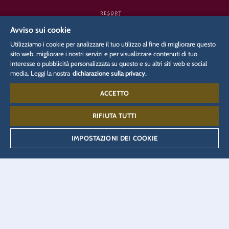
Avviso sui cookie
Utilizziamo i cookie per analizzare il tuo utilizzo al fine di migliorare questo
sito web, migliorare i nostri servizi e per visualizzare contenuti di tuo
interesse o pubblicità personalizzata su questo e su altri siti web e social
SITI INTERNET COLLEGATI
media. Leggi la nostra
dichiarazione sulla privacy.
ACCETTO
Azienda
Media
Carriera
Blog
EUROPA Radio
Portale stampa
RIFIUTA TUTTI
Accredito stampa
Biglietteria
Eatrenalin
IMPOSTAZIONI DEI COOKIE
JUNIOR CLUB
Portale partner
Prenotazione hotel
Shopping online
TALENT ACADEMY
VEEJOY
YULLBE