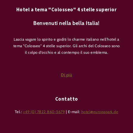
Hotel a tema "Colosseo" 4 stelle superior
Benvenuti nella bella Italia!
Lascia vagare lo spirito e goditi lo charme italiano nell’hotel a
tema "Colosseo" 4 stelle superior. Gli archi del Colosseo sono
il colpo d'occhio e al contempo il suo emblema.
L’hotel "Colosseo" 4 stelle superior rimarrà chiuso dal 3
gennaio al 6 marzo 2027 compreso a causa di lavori di
Di più
ristrutturazione e ammodernamento. In questo periodo l’hotel
– comprese la piscina, la sauna e le aree comuni – non sarà
accessibile. Tutti gli altri hotel a tema ti daranno invece il
benvenuto come sempre. Ti ringraziamo per la comprensione.
Contatto
Tel.:
+49 (0) 7822 860-5679
| E-mail:
hotel@europapark.de