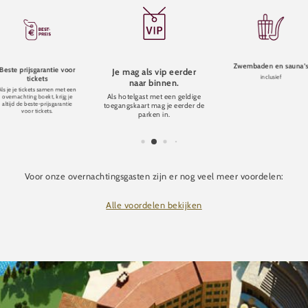
Zwembaden en sauna’
Beste prijsgarantie voor
Je mag als vip eerder
inclusief
tickets
naar binnen.
Als je je tickets samen met een
Als hotelgast met een geldige
overnachting boekt, krijg je
altijd de beste-prijsgarantie
toegangskaart mag je eerder de
voor tickets.
parken in.
Voor onze overnachtingsgasten zijn er nog veel meer voordelen:
Alle voordelen bekijken