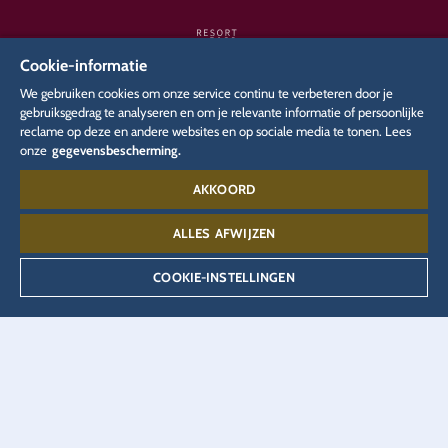
Cookie-informatie
We gebruiken cookies om onze service continu te verbeteren door je
gebruiksgedrag te analyseren en om je relevante informatie of persoonlijke
reclame op deze en andere websites en op sociale media te tonen. Lees
ONZE ANDERE WEBSITES
onze
gegevensbescherming.
AKKOORD
Onderneming
Media
Carrière
Blog
EUROPA Radio
Pers
Eatrenalin
ALLES AFWIJZEN
Hotelreservering
JUNIOR CLUB
Online shop
COOKIE-INSTELLINGEN
Partners
Persaccreditatie
TALENT ACADEMY
Ticketshop
VEEJOY
YULLBE