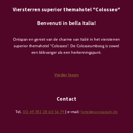
Viersterren superior themahotel "Colosseo"
Benvenuti in bella Italia!
Ontspan en geniet van de charme van Italië in het viersterren
superior themahotel "Colosseo". De Colosseumboog is zowel
een blikvanger als een herkenningspunt.
Het 4-sterren superior hotel "Colosseo" is van 3 januari tot en
met 6 maart 2027 dicht vanwege een grote renovatie. In die
Verder lezen
periode kun je het hotel – inclusief zwembad, sauna en alle
openbare ruimtes – niet gebruiken. De andere themahotels
zijn in de tussentijd wél gewoon voor je beschikbaar.
Bedankt voor je begrip!
Contact
Tel.
00 49 782 28 60 56 79
| e-mail:
hotel@europapark.de