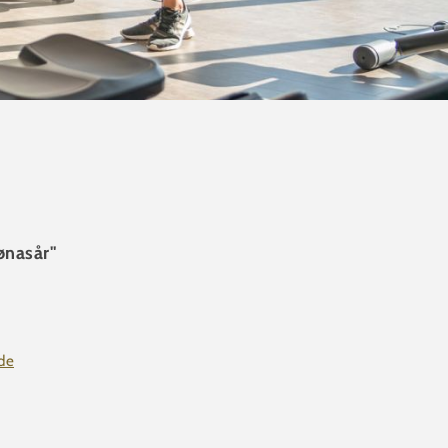
ønasår"
de