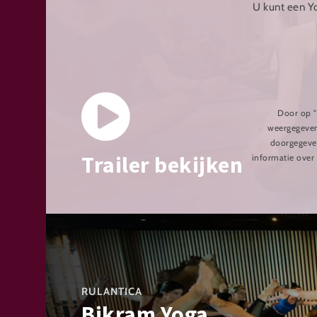
U kunt een Y
Door op "
weergegeven
doorgegeven
Trailer bekijken
informatie over
RULANTICA
Bikram Yoga