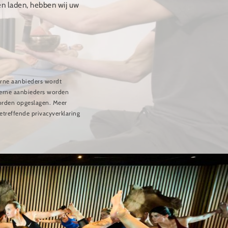
en laden, hebben wij uw
erne aanbieders wordt
erne aanbieders worden
orden opgeslagen. Meer
treffende privacyverklaring