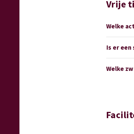
Vrije t
Welke act
Is er een
Welke zw
Facili