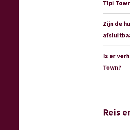
Tipi Tow
Zijn de h
afsluitba
Is er ver
Town?
Reis e