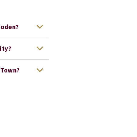
eboden?
ity?
i Town?