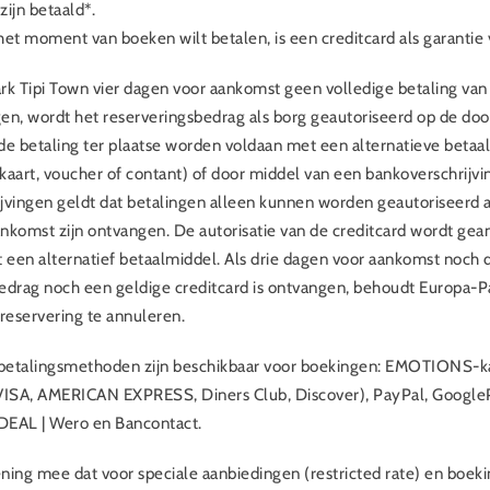
zijn betaald*.
 het moment van boeken wilt betalen, is een creditcard als garantie 
rk Tipi Town vier dagen voor aankomst geen volledige betaling van
en, wordt het reserveringsbedrag als borg geautoriseerd op de doo
de betaling ter plaatse worden voldaan met een alternatieve bet
kaart, voucher of contant) of door middel van een bankoverschrijvi
jvingen geldt dat betalingen alleen kunnen worden geautoriseerd a
nkomst zijn ontvangen. De autorisatie van de creditcard wordt gean
een alternatief betaalmiddel. Als drie dagen voor aankomst noch d
edrag noch een geldige creditcard is ontvangen, behoudt Europa-Pa
 reservering te annuleren.
betalingsmethoden zijn beschikbaar voor boekingen: EMOTIONS-kaa
VISA, AMERICAN EXPRESS, Diners Club, Discover), PayPal, Google
iDEAL | Wero en Bancontact.
ning mee dat voor speciale aanbiedingen (restricted rate) en boeki