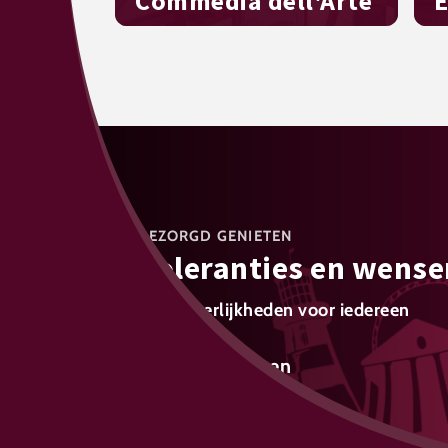
Commedia dell'Arte
E
Vrienden ontmoeten – op z'n
Pi
Italiaans
c
ONBEZORGD GENIETEN
Intoleranties en wense
Lekkere heerlijkheden voor iedereen
Meer weten