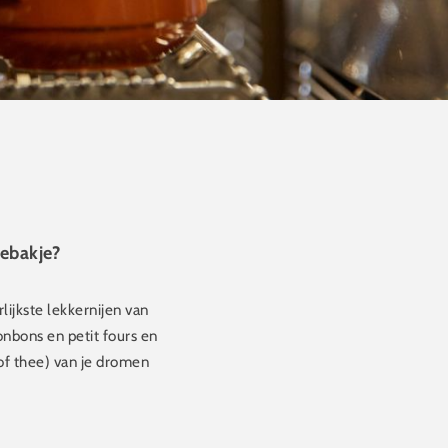
gebakje?
lijkste lekkernijen van
onbons en petit fours en
(of thee) van je dromen