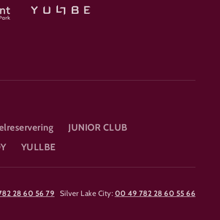
elreservering
JUNIOR CLUB
OY
YULLBE
782 28 60 56 79
Silver Lake City:
00 49 782 28 60 55 66