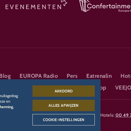
Blog
EUROPA Radio
Pers
Eatrenalin
Hot
tatie
TALENT ACADEMY
Ticketshop
VEEJ
AKKOORD
ruiksgedrag
deze en
ALLES AFWIJZEN
herming.
uridische informatie
Hotels:
00 49 
COOKIE-INSTELLINGEN