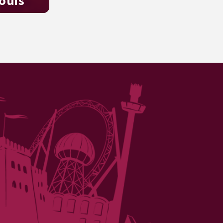
Louis
: 's
nds live