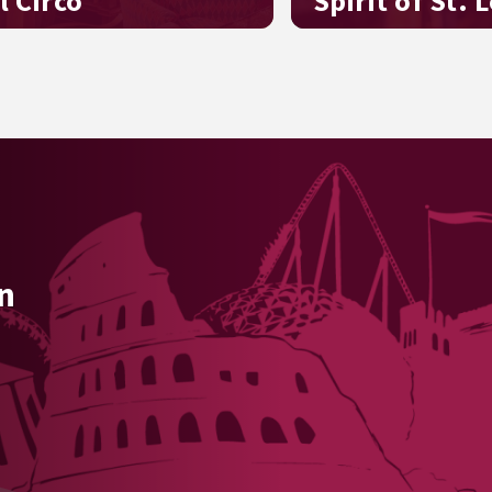
l Circo
Spirit of St. 
ste vrij! Cocktails in een
In de stijl van de pelgrims
ircusomgeving
middags tea time, 's avo
muziek met piano
n