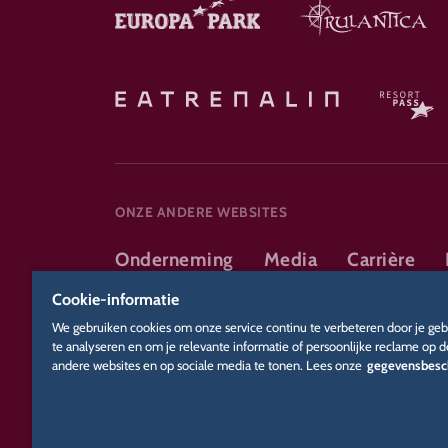
ONZE ANDERE WEBSITES
Onderneming
Media
Carrière
Online shop
Partners
Persaccredi
Cookie-informatie
We gebruiken cookies om onze service continu te verbeteren door je geb
te analyseren en om je relevante informatie of persoonlijke reclame op 
andere websites en op sociale media te tonen. Lees onze
gegevensbesc
DSGVO
Privacybeleid
Cookie-instellingen
Colofon
J