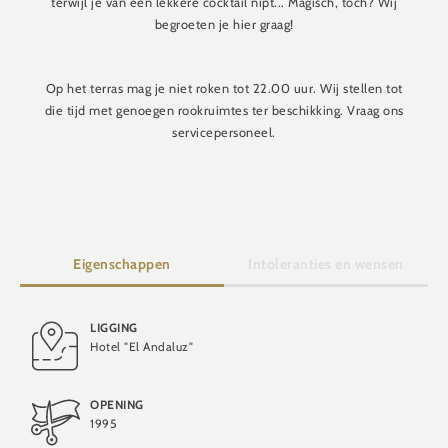
terwijl je van een lekkere cocktail nipt... Magisch, toch? Wij
begroeten je hier graag!
Op het terras mag je niet roken tot 22.00 uur. Wij stellen tot
die tijd met genoegen rookruimtes ter beschikking. Vraag ons
servicepersoneel.
Eigenschappen
Intoleranties en wensen
LIGGING
Hotel "El Andaluz"
Lactosevrij
OPENING
1995