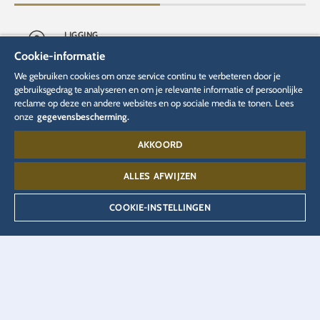
LIGGING
Hotel "Krønasår"
Glutenvrij
Cookie-informatie
We gebruiken cookies om onze service continu te verbeteren door je
gebruiksgedrag te analyseren en om je relevante informatie of persoonlijke
OPENING
reclame op deze en andere websites en op sociale media te tonen. Lees
2019
Lactosevrij
onze
gegevensbescherming.
AKKOORD
SOORT
Tafelbediening
Veganistisch
ALLES AFWIJZEN
KEUKEN
COOKIE-INSTELLINGEN
Internationaal, Scandinavisch
Vegetarisch
MENUKAART
als PDF openen