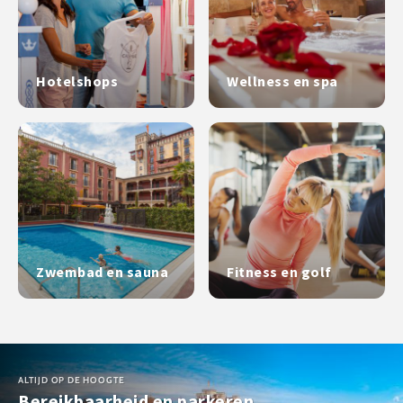
Hotelshops
Wellness en spa
Zwembad en sauna
Fitness en golf
ALTIJD OP DE HOOGTE
Bereikbaarheid en parkeren