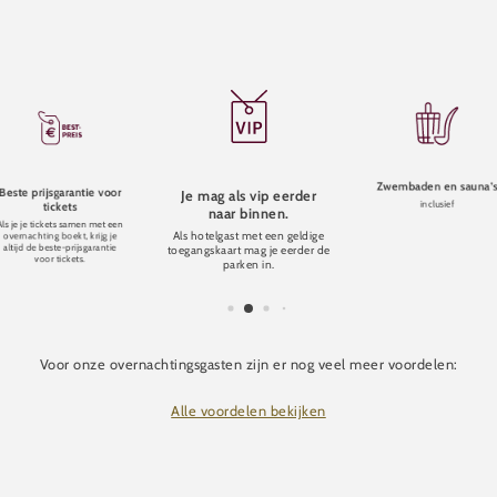
Zwembaden en sauna’
Beste prijsgarantie voor
Je mag als vip eerder
inclusief
tickets
naar binnen.
Als je je tickets samen met een
Als hotelgast met een geldige
overnachting boekt, krijg je
altijd de beste-prijsgarantie
toegangskaart mag je eerder de
voor tickets.
parken in.
Voor onze overnachtingsgasten zijn er nog veel meer voordelen:
Alle voordelen bekijken