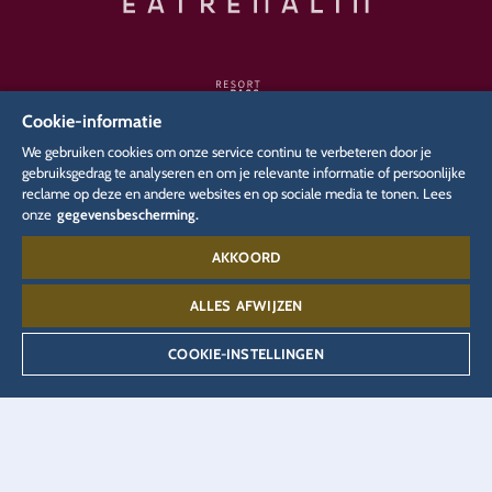
Cookie-informatie
We gebruiken cookies om onze service continu te verbeteren door je
gebruiksgedrag te analyseren en om je relevante informatie of persoonlijke
reclame op deze en andere websites en op sociale media te tonen. Lees
ONZE ANDERE WEBSITES
onze
gegevensbescherming.
AKKOORD
Onderneming
Media
Carrière
Blog
EUROPA Radio
Pers
Eatrenalin
ALLES AFWIJZEN
Hotelreservering
JUNIOR CLUB
Online shop
COOKIE-INSTELLINGEN
Partners
Persaccreditatie
TALENT ACADEMY
Ticketshop
VEEJOY
YULLBE