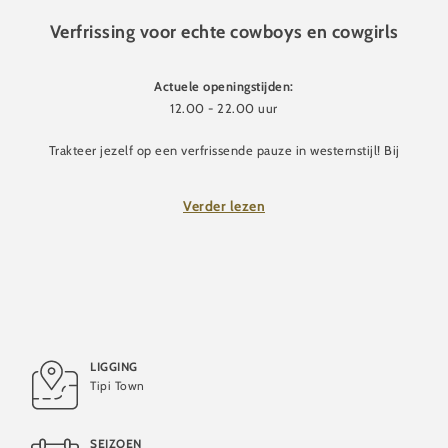
Verfrissing voor echte cowboys en cowgirls
Actuele openingstijden:
12.00 - 22.00 uur
Trakteer jezelf op een verfrissende pauze in westernstijl! Bij
"Cold Rush – Western Ice Creams" is er voor het hele gezin
een heerlijke selectie klassieke ijssmaken – van romig-zoete
Verder lezen
favorieten tot fruitig-frisse lekkernijen.
Perfect voor onderweg:
kies gewoon je favoriete smaak, neem het mee en geniet
ervan tijdens een wandeling door de westernstad. Of het nu
gaat om een beetje verkoeling op warme dagen of als zoete
afsluiting van een avontuurlijk uitje – hier is voor elk wat wils.
LIGGING
Tipi Town
SEIZOEN